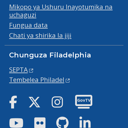
Mikopo ya Ushuru Inayotumika na
uchaguzi
Fungua data
Chati ya shirika la jiji
Chunguza Filadelphia
SEPTA
Tembelea Philadel
Facebook
Twitter
Instagram
GovTV
Youtube
Flickr
GitHub
LinkedIn