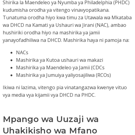
Shirika la Maendeleo ya Nyumba ya Philadelphia (PHDC)
kudumisha orodha ya vitengo vinavyopatikana.
Tunatuma orodha hiyo kwa timu za Utawala wa Mkataba
wa DHCD na Kamati ya Ushauri wa Jirani (NAC), ambao
hushiriki orodha hiyo na mashirika ya jamii
yanayofadhiliwa na DHCD. Mashirika haya ni pamoja na:
NACs
Mashirika ya Kutoa ushauri wa makazi
Mashirika ya Maendeleo ya Jamii (CDCs
Mashirika ya Jumuiya yaliyosajiliwa (RCOs)
Ikiwa ni lazima, vitengo pia vinatangazwa kwenye vituo
vya media vya kijamii vya DHCD na PHDC.
Mpango wa Uuzaji wa
Uhakikisho wa Mfano