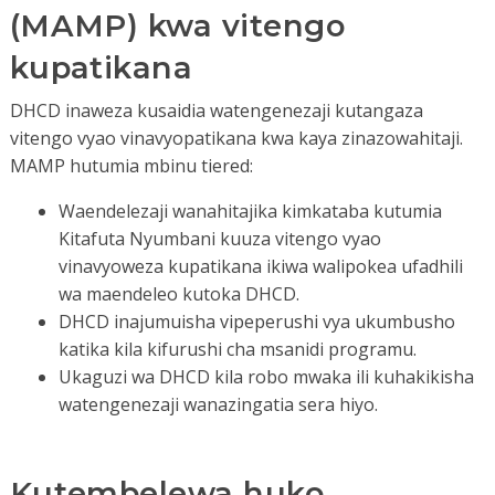
(MAMP) kwa vitengo
kupatikana
DHCD inaweza kusaidia watengenezaji kutangaza
vitengo vyao vinavyopatikana kwa kaya zinazowahitaji.
MAMP hutumia mbinu tiered:
Waendelezaji wanahitajika kimkataba kutumia
Kitafuta Nyumbani kuuza vitengo vyao
vinavyoweza kupatikana ikiwa walipokea ufadhili
wa maendeleo kutoka DHCD.
DHCD inajumuisha vipeperushi vya ukumbusho
katika kila kifurushi cha msanidi programu.
Ukaguzi wa DHCD kila robo mwaka ili kuhakikisha
watengenezaji wanazingatia sera hiyo.
Kutembelewa huko