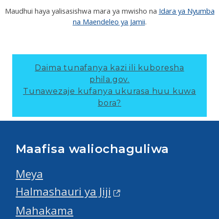
Maudhui haya yalisasishwa mara ya mwisho na
Idara ya Nyumba
na Maendeleo ya Jamii
.
Daima tunafanya kazi ili kuboresha
phila.gov.
Tunawezaje kufanya ukurasa huu kuwa
bora?
Maafisa waliochaguliwa
Meya
Halmashauri ya Jiji
Mahakama