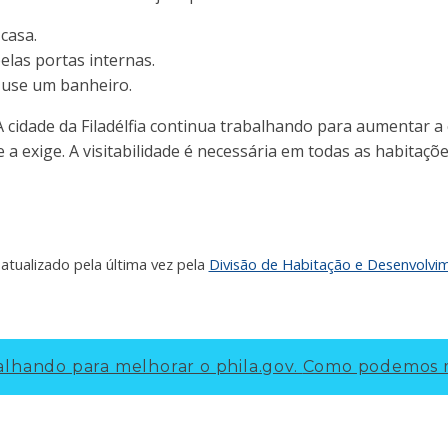
 casa.
elas portas internas.
 use um banheiro.
é A cidade da Filadélfia continua trabalhando para aumentar a 
e a exige. A visitabilidade é necessária em todas as habitaç
atualizado pela última vez pela
Divisão de Habitação e Desenvolvi
lhando para melhorar o phila.gov.
Como podemos m