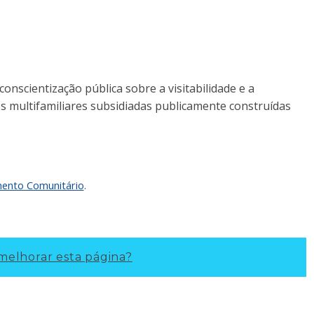
conscientização pública sobre a visitabilidade e a
ões multifamiliares subsidiadas publicamente construídas
mento Comunitário
.
elhorar esta página?