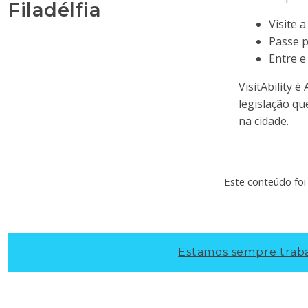
Filadélfia
Visite a
Passe p
Entre e
VisitAbility 
legislação qu
na cidade.
Este conteúdo foi 
Estamos sempre traba