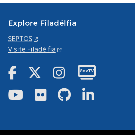
Explore Filadélfia
SEPTOS
Visite Filadélfia
Facebook
Twitter
Instagram
GovTV
Youtube
Flickr
GitHub
LinkedIn