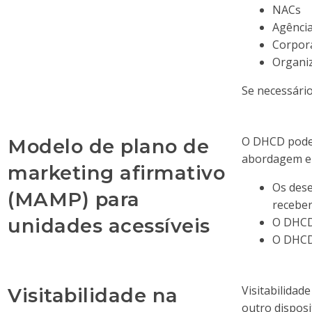
NACs
Agência
Corpor
Organiz
Se necessári
O DHCD pode 
Modelo de plano de
abordagem e
marketing afirmativo
Os dese
(MAMP) para
recebe
unidades acessíveis
O DHCD 
O DHCD 
Visitabilidad
Visitabilidade na
outro disposi