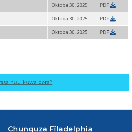
Oktoba 30, 2025
PDF
Oktoba 30, 2025
PDF
Oktoba 30, 2025
PDF
asa huu kuwa bora?
Chunguza Filadelphia