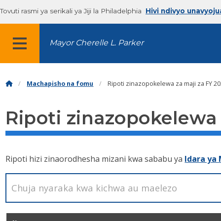
Tovuti rasmi ya serikali ya Jiji la Philadelphia
Hivi ndivyo unavyoju
Mayor Cherelle L. Parker
MENYU
Machapisho na fomu
Ripoti zinazopokelewa za maji za FY 2
Ripoti zinazopokelewa 
Ripoti hizi zinaorodhesha mizani kwa sababu ya
Idara ya