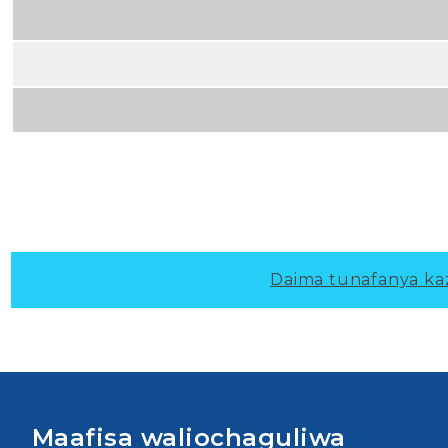
Septemba 2026 - PDF Inapokelewa Maji
Agosti 2026 - PDF Inapokelewa Maji
Julai 2026 - PDF Inapokelewa Maji
Daima tunafanya kazi
Maafisa waliochaguliwa