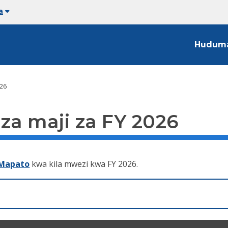
a
Hudum
026
za maji za FY 2026
 Mapato
kwa kila mwezi kwa FY 2026.