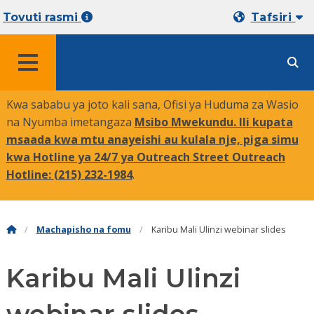
Tovuti rasmi
Tafsiri
MENYU
Kwa sababu ya joto kali sana, Ofisi ya Huduma za Wasio
na Nyumba imetangaza
Msibo Mwekundu. Ili kupata
msaada kwa mtu anayeishi au kulala nje, piga simu
kwa Hotline ya 24/7 ya Outreach Street Outreach
Hotline:
(215) 232-1984
.
Machapisho na fomu
Karibu Mali Ulinzi webinar slides
Karibu Mali Ulinzi