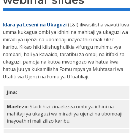
webinar slides
Idara ya Leseni na Ukaguzi
(L&I) iliwasilisha wavuti kwa
umma kukagua ombi ya idhini na mahitaji ya ukaguzi wa
miradi ya ujenzi na ubomoaji inayoathiri mali zilizo
karibu. Kikao hiki kilishughulikia vifungu muhimu vya
nambari, hali ya kawaida, taratibu za ombi, na itifaki za
ukaguzi, pamoja na kutoa mwongozo wa hatua kwa
hatua juu ya kukamilisha Fomu mpya ya Muhtasari wa
Utafiti wa Ujenzi na Fomu ya Ufuatiliaji.
Jina:
Karibu mali ulinzi webinar slides PDF
Maelezo:
Slaidi hizi zinaelezea ombi ya idhini na
mahitaji ya ukaguzi wa miradi ya ujenzi na ubomoaji
inayoathiri mali zilizo karibu.