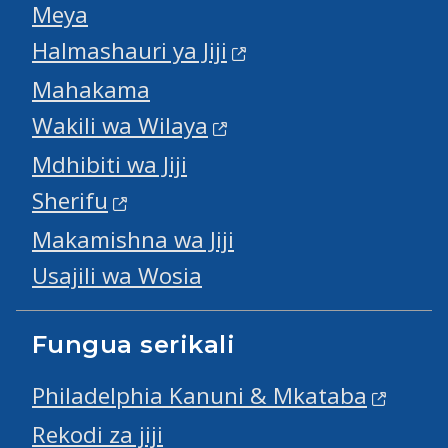
Meya
Halmashauri ya Jiji
Mahakama
Wakili wa Wilaya
Mdhibiti wa Jiji
Sherifu
Makamishna wa Jiji
Usajili wa Wosia
Fungua serikali
Philadelphia Kanuni & Mkataba
Rekodi za jiji