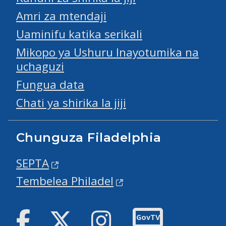
Amri za mtendaji
Uaminifu katika serikali
Mikopo ya Ushuru Inayotumika na
uchaguzi
Fungua data
Chati ya shirika la jiji
Chunguza Filadelphia
SEPTA
Tembelea Philadel
Facebook
Twitter
Instagram
GovTV