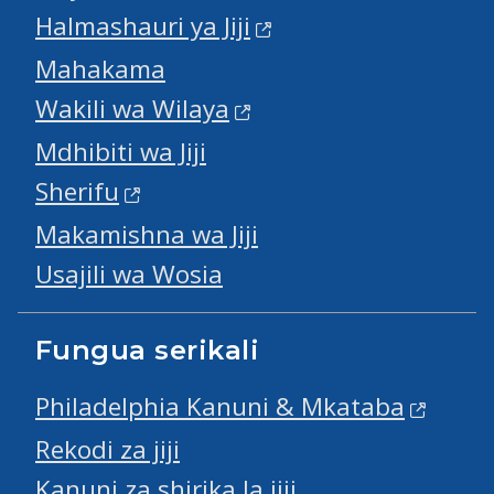
Halmashauri ya Jiji
Mahakama
Wakili wa Wilaya
Mdhibiti wa Jiji
Sherifu
Makamishna wa Jiji
Usajili wa Wosia
Fungua serikali
Philadelphia Kanuni & Mkataba
Rekodi za jiji
Kanuni za shirika la jiji