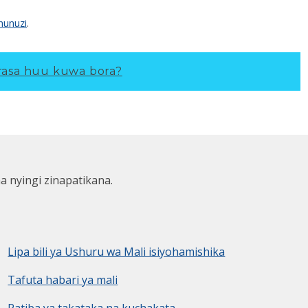
nunuzi
.
asa huu kuwa bora?
ha nyingi zinapatikana.
Lipa bili ya Ushuru wa Mali isiyohamishika
Tafuta habari ya mali
Ratiba ya takataka na kuchakata