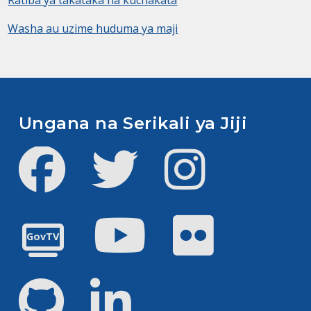
Washa au uzime huduma ya maji
Ungana na Serikali ya Jiji
Facebook
Twitter
Instagram
Youtube
Flickr
GovTV
GitHub
LinkedIn