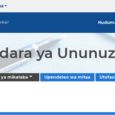
ua
arker
Hudum
Idara ya Ununuz
 ya mikataba
Upendeleo wa mitaa
Utofau