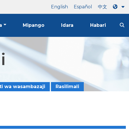
English
Español
中文
a
Mipango
Idara
Habari
i
ti wa wasambazaji
Rasilimali