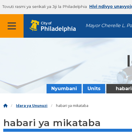
Tovuti rasmi ya serikali ya Jiji la Philadelphia
Hivi ndivyo unavyoj
Mayor Cherelle L. P
Nyumbani
Units
habari
Idara ya Ununuzi
habari ya mikataba
habari ya mikataba