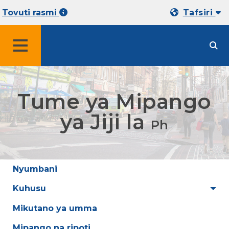
Tovuti rasmi
Tafsiri
MENYU
Tume ya Mipango
ya Jiji la
Ph
Nyumbani
Kuhusu
Mikutano ya umma
Mipango na ripoti