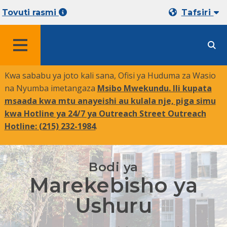
Tovuti rasmi
Tafsiri
MENYU
Kwa sababu ya joto kali sana, Ofisi ya Huduma za Wasio
na Nyumba imetangaza
Msibo Mwekundu. Ili kupata
msaada kwa mtu anayeishi au kulala nje, piga simu
kwa Hotline ya 24/7 ya Outreach Street Outreach
Hotline:
(215) 232-1984
.
Bodi ya
Marekebisho ya
Ushuru