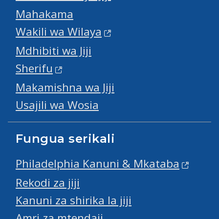
Mahakama
Wakili wa Wilaya
Mdhibiti wa Jiji
Sherifu
Makamishna wa Jiji
Usajili wa Wosia
Fungua serikali
Philadelphia Kanuni & Mkataba
Rekodi za jiji
Kanuni za shirika la jiji
Amri za mtendaji