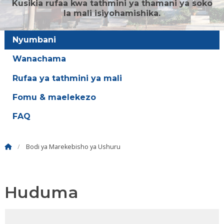
Kusikia rufaa kwa tathmini ya thamani ya soko
la mali isiyohamishika.
Nyumbani
Wanachama
Rufaa ya tathmini ya mali
Fomu & maelekezo
FAQ
Bodi ya Marekebisho ya Ushuru
Huduma