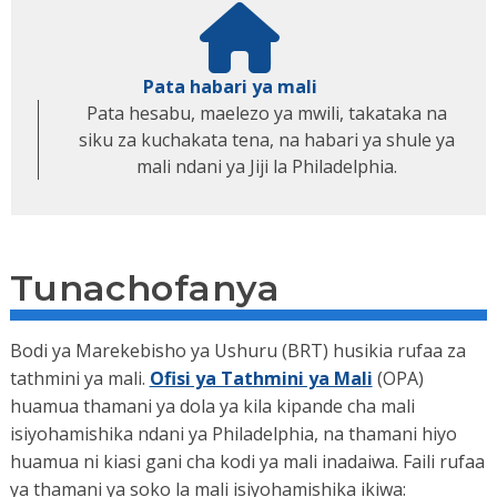
Pata habari ya mali
Pata hesabu, maelezo ya mwili, takataka na
siku za kuchakata tena, na habari ya shule ya
mali ndani ya Jiji la Philadelphia.
Tunachofanya
Bodi ya Marekebisho ya Ushuru (BRT) husikia rufaa za
tathmini ya mali.
Ofisi ya Tathmini ya Mali
(OPA)
huamua thamani ya dola ya kila kipande cha mali
isiyohamishika ndani ya Philadelphia, na thamani hiyo
huamua ni kiasi gani cha kodi ya mali inadaiwa. Faili rufaa
ya thamani ya soko la mali isiyohamishika ikiwa: