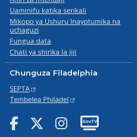
Uaminifu katika serikali
Mikopo ya Ushuru Inayotumika na
uchaguzi
Fungua data
Chati ya shirika la jiji
Chunguza Filadelphia
SEPTA
Tembelea Philadel
Facebook
Twitter
Instagram
GovTV