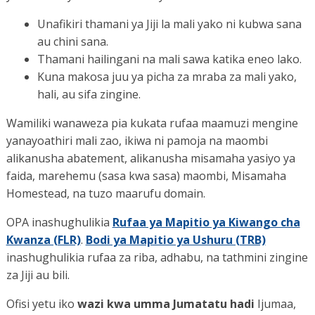
Unafikiri thamani ya Jiji la mali yako ni kubwa sana
au chini sana.
Thamani hailingani na mali sawa katika eneo lako.
Kuna makosa juu ya picha za mraba za mali yako,
hali, au sifa zingine.
Wamiliki wanaweza pia kukata rufaa maamuzi mengine
yanayoathiri mali zao, ikiwa ni pamoja na maombi
alikanusha abatement, alikanusha misamaha yasiyo ya
faida, marehemu (sasa kwa sasa) maombi, Misamaha
Homestead, na tuzo maarufu domain.
OPA inashughulikia
Rufaa ya Mapitio ya Kiwango cha
Kwanza (FLR)
.
Bodi ya Mapitio ya Ushuru (TRB)
inashughulikia rufaa za riba, adhabu, na tathmini zingine
za Jiji au bili.
Ofisi yetu iko
wazi kwa umma Jumatatu hadi
Ijumaa,