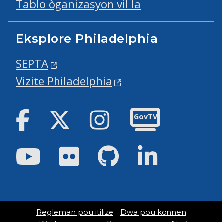
Tablo òganizasyon vil la
Eksplore Philadelphia
SEPTA
Vizite Philadelphia
Facebook
Twitter
Instagram
GovTV
Youtube
Flickr
GitHub
LinkedIn
Regleman pou itilize
Dwa pou konnen