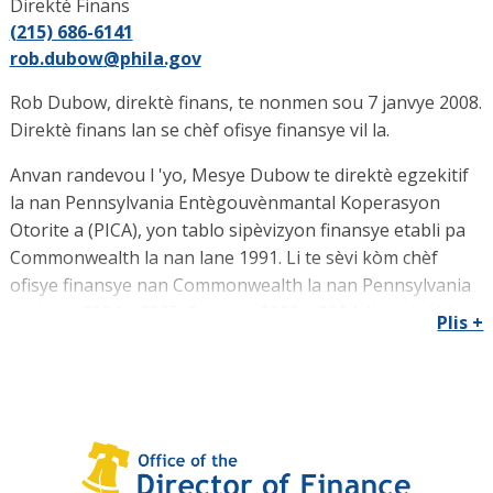
Direktè Finans
(215) 686-6141
rob.dubow
@phila.gov
Rob Dubow, direktè finans, te nonmen sou 7 janvye 2008.
Direktè finans lan se chèf ofisye finansye vil la.
Anvan randevou l 'yo, Mesye Dubow te direktè egzekitif
la nan Pennsylvania Entègouvènmantal Koperasyon
Otorite a (PICA), yon tablo sipèvizyon finansye etabli pa
Commonwealth la nan lane 1991. Li te sèvi kòm chèf
ofisye finansye nan Commonwealth la nan Pennsylvania
soti nan 2004 a 2005. Soti nan 2000 a 2004, li te sèvi kòm
Plis +
direktè bidjè pou Vil la nan Philadelphia, kote li te tou te
yon direktè bidjè depite ak asistan direktè bidjè.
Anvan k ap travay pou Vil la, Mesye Dubow te yon
ansyen analis finansye pou PICA. Li te sèvi tou kòm yon
asosye rechèch nan Lig Ekonomi Pennsylvania e li te yon