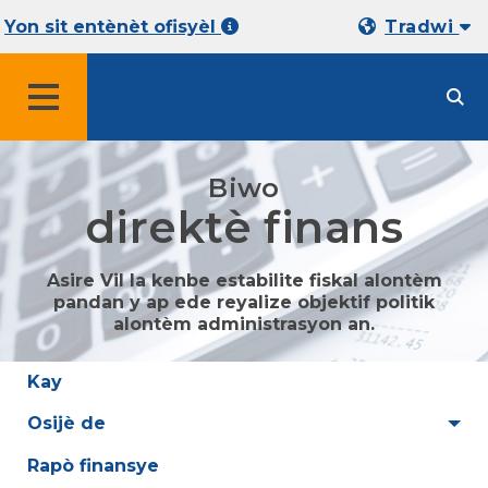
Yon sit entènèt ofisyèl
Tradwi
MENU
Biwo
direktè finans
Asire Vil la kenbe estabilite fiskal alontèm
pandan y ap ede reyalize objektif politik
alontèm administrasyon an.
Kay
Osijè de
Rapò finansye