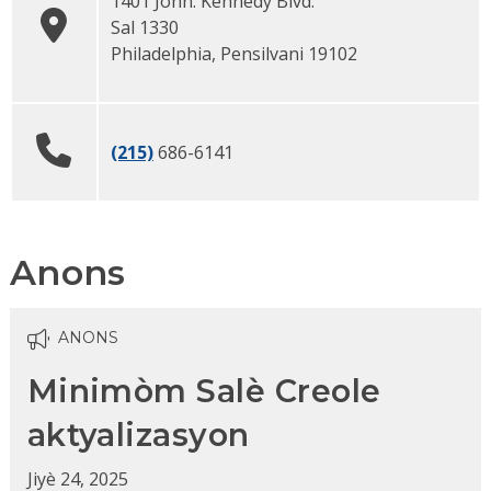
1401 John. Kennedy Blvd.
Sal 1330
Philadelphia
, Pensilvani
19102
(215)
686-6141
Anons
ANONS
Minimòm Salè Creole
aktyalizasyon
Jiyè 24, 2025