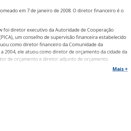
nomeado em 7 de janeiro de 2008. O diretor financeiro é o
 foi diretor executivo da Autoridade de Cooperação
(PICA), um conselho de supervisão financeira estabelecido
uou como diretor financeiro da Comunidade da
 a 2004, ele atuou como diretor de orçamento da cidade da
retor de orçamento e diretor adjunto de orçamento.
Mais +
Sr. Dubow foi analista financeiro sênior da PICA. Ele
ociado na Liga Econômica da Pensilvânia e foi repórter
ação de empresas pela Wharton School of Business e
 da Pensilvânia.