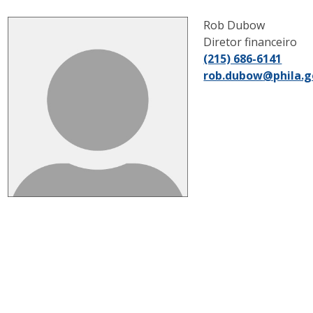
Rob Dubow
Diretor financeiro
(215) 686-6141
rob.dubow
@phila.g