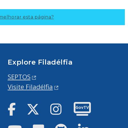
elhorar esta página?
Explore Filadélfia
SEPTOS
Visite Filadélfia
Facebook
Twitter
Instagram
GovTV
Youtube
Flickr
GitHub
LinkedIn