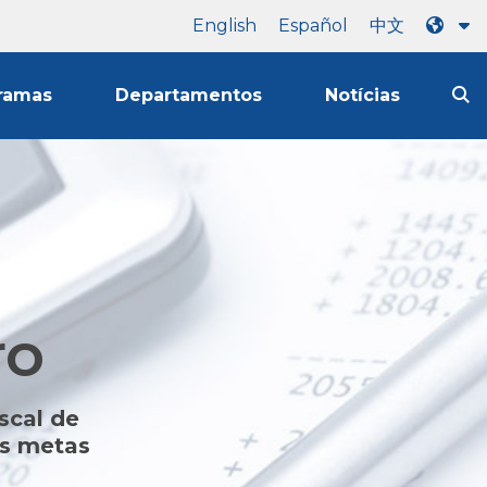
English
Español
中文
ramas
Departamentos
Notícias
ro
scal de
as metas