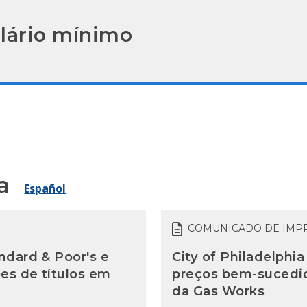
alário mínimo
a
Español
COMUNICADO DE IMP
ndard & Poor's e
City of Philadelphi
es de títulos em
preços bem-sucedid
da Gas Works