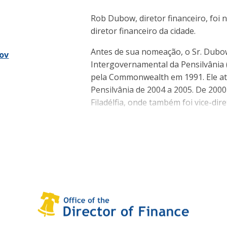
Rob Dubow, diretor financeiro, foi 
diretor financeiro da cidade.
Antes de sua nomeação, o Sr. Dubow
ov
Intergovernamental da Pensilvânia 
pela Commonwealth em 1991. Ele at
Pensilvânia de 2004 a 2005. De 2000
Filadélfia, onde também foi vice-di
Antes de trabalhar para a cidade, o 
também atuou como pesquisador ass
da Associated Press.
O Sr. Dubow é mestre em administr
bacharel em artes pela Universidade