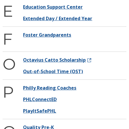
E
Education Support Center
Extended Day / Extended Year
F
Foster Grandparents
O
Octavius Catto Scholarship
Out-of-School Time (OST)
P
Philly Reading Coaches
PHLConnectED
PlayItSafePHL
Quality Pre-K