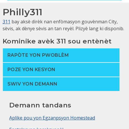
Philly311
311
bay aksè dirèk nan enfòmasyon gouvènman City,
sèvis, ak dènye sèvis an tan reyèl. Plizyè lang ki disponib.
Kominike avèk 311 sou entènèt
RAPÒTE YON PWOBLÈM
POZE YON KESYON
SWIV YON DEMANN
Demann tandans
Aplike pou yon Egzanpsyon Homestead