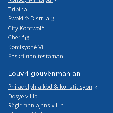
Tribinal
Pwokirè Distri a
City Kontwolè
Cherif
Komisyonè Vil
Enskri nan testaman
Louvri gouvènman an
Philadelphia kòd & konstitisyon
Dosye vil la
Règleman ajans vil la