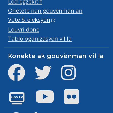
Lòd egzekitif
Onètete nan gouvènman an
Vote & eleksyon
Louvri done
Tablo òganizasyon vil la
Konekte ak gouvènman vil la
Facebook
Twitter
Instagram
Youtube
Flickr
GovTV