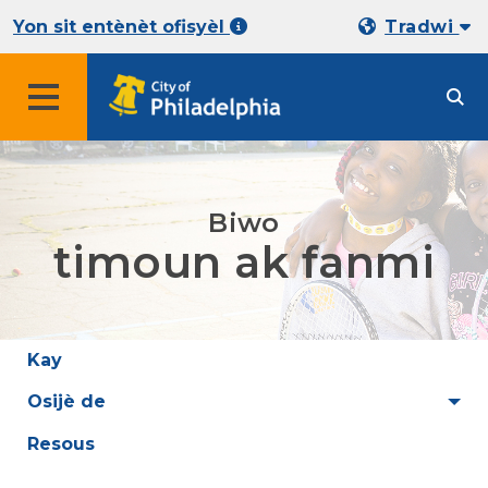
Yon sit entènèt ofisyèl
Tradwi
Biwo
timoun ak fanmi
Kay
Osijè de
Resous