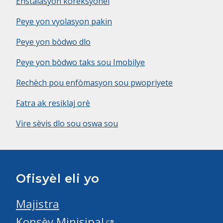
Enstalasyon koreksyonèl
Peye yon vyolasyon pakin
Peye yon bòdwo dlo
Peye yon bòdwo taks sou Imobilye
Rechèch pou enfòmasyon sou pwopriyete
Fatra ak resiklaj orè
Vire sèvis dlo sou oswa sou
Ofisyèl eli yo
Majistra
Konsèy Minisipal