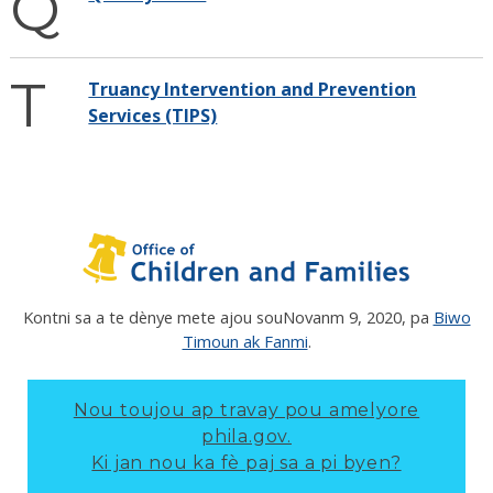
Q
T
Truancy Intervention and Prevention
Services (TIPS)
Kontni sa a te dènye mete ajou sou
Novanm 9, 2020
, pa
Biwo
Timoun ak Fanmi
.
Nou toujou ap travay pou amelyore
phila.gov.
Ki jan nou ka fè paj sa a pi byen?