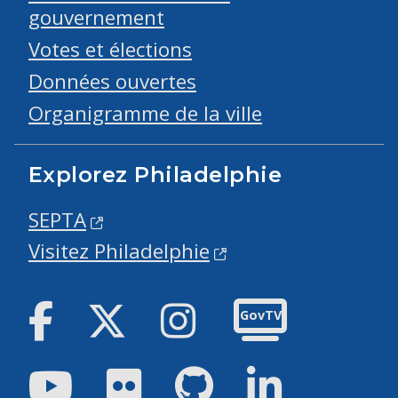
gouvernement
Votes et élections
Données ouvertes
Organigramme de la ville
Explorez Philadelphie
SEPTA
Visitez Philadelphie
Facebook
Twitter
Instagram
GovTV
Youtube
Flickr
GitHub
LinkedIn