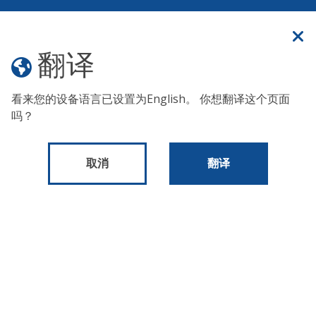
官方网站
翻译
翻译
菜单
看来您的设备语言已设置为
English
。 你想翻译这个页面
吗？
出版物和表格
联邦税法指南
联邦税法指南
取消
翻译
该指南反映了在《减税和就业法》（TCJA）颁布后对联
邦税法所做的某些修改。 它并未反映2025年或之后颁布
的联邦税法的后续变化。 因此，本指南应仅适用于适用
此处所述联邦法律的纳税年度，纳税人应查阅现行联邦
法律和适用的城市合规性规定以后的纳税年度。