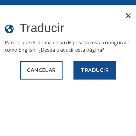
Translate
Sitio web oficial
Traducir
Parece que el idioma de su dispositivo está configurado
como
English
. ¿Desea traducir esta página?
Servicios
Cultura y recreación
Solicitar un subsidio del Fondo de Actividades de Filadelfia
CANCELAR
TRADUCIR
Cultura y
recreación
Solicitar un subsidio del