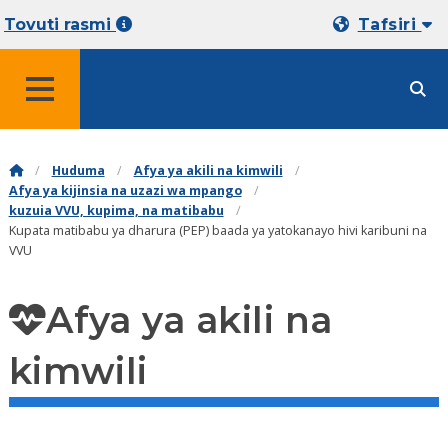
Tovuti rasmi
Tafsiri
MENYU
Huduma
Afya ya akili na kimwili
Afya ya kijinsia na uzazi wa mpango
kuzuia VVU, kupima, na matibabu
Kupata matibabu ya dharura (PEP) baada ya yatokanayo hivi karibuni na
VVU
Afya ya akili na
kimwili