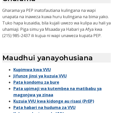
Gharama ya PEP inatofautiana kulingana na wapi
unapata na inaweza kuwa huru kulingana na bima yako.
Tuko hapa kusaidia, bila kujali uwezo wa kulipa au hali ya
uhamiaji. Piga simu ya Msaada ya Habari ya Afya kwa
(215) 985-2437 ili kujua ni wapi unaweza kupata PEP.
Maudhui yanayohusiana
Kupimwa kwa VVU
Jifunze jinsi ya kuzuia VVU
Pata kondomu za bure
Pata upimaji wa kutembea na matibabu ya
magonjwa ya zinaa
Kuzuia VVU kwa kidonge au risasi (PrEP)
Pata habari na huduma za VVU