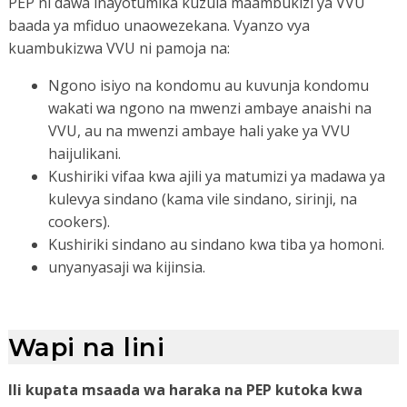
PEP ni dawa inayotumika kuzuia maambukizi ya VVU
baada ya mfiduo unaowezekana. Vyanzo vya
kuambukizwa VVU ni pamoja na:
Ngono isiyo na kondomu au kuvunja kondomu
wakati wa ngono na mwenzi ambaye anaishi na
VVU, au na mwenzi ambaye hali yake ya VVU
haijulikani.
Kushiriki vifaa kwa ajili ya matumizi ya madawa ya
kulevya sindano (kama vile sindano, sirinji, na
cookers).
Kushiriki sindano au sindano kwa tiba ya homoni.
unyanyasaji wa kijinsia.
Wapi na lini
Ili kupata msaada wa haraka na PEP kutoka kwa