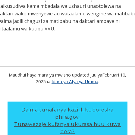
aikusudiwa kama mbadala wa ushauri unaotolewa na
aktari wako mwenyewe au wataalamu wengine wa matibabu
aima jadili chaguzi za matibabu na daktari ambaye ni
taalamu wa kutibu VVU.
Maudhui haya mara ya mwisho updated juu ya
Februari 10,
2025
na
Idara ya Afya ya Umma
.
Daima tunafanya kazi ili kuboresha
phila.gov.
Tunawezaje kufanya ukurasa huu kuwa
bora?