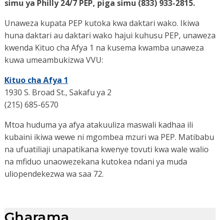
simu ya Philly 24/7 PEP, piga simu (833) 933-2815.
Unaweza kupata PEP kutoka kwa daktari wako. Ikiwa
huna daktari au daktari wako hajui kuhusu PEP, unaweza
kwenda Kituo cha Afya 1 na kusema kwamba unaweza
kuwa umeambukizwa VVU:
Kituo cha Afya 1
1930 S. Broad St., Sakafu ya 2
(215) 685-6570
Mtoa huduma ya afya atakuuliza maswali kadhaa ili
kubaini ikiwa wewe ni mgombea mzuri wa PEP. Matibabu
na ufuatiliaji unapatikana kwenye tovuti kwa wale walio
na mfiduo unaowezekana kutokea ndani ya muda
uliopendekezwa wa saa 72.
Gharama