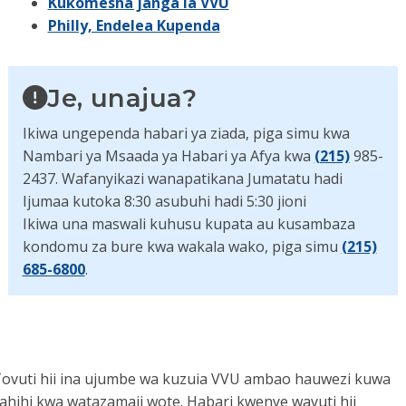
Kukomesha janga la VVU
Philly, Endelea Kupenda
Je, unajua?
Ikiwa ungependa habari ya ziada, piga simu kwa
Nambari ya Msaada ya Habari ya Afya kwa
(215)
985-
2437. Wafanyikazi wanapatikana Jumatatu hadi
Ijumaa kutoka 8:30 asubuhi hadi 5:30 jioni
Ikiwa una maswali kuhusu kupata au kusambaza
kondomu za bure kwa wakala wako, piga simu
(215)
685-6800
.
ovuti hii ina ujumbe wa kuzuia VVU ambao hauwezi kuwa
ahihi kwa watazamaji wote. Habari kwenye wavuti hii