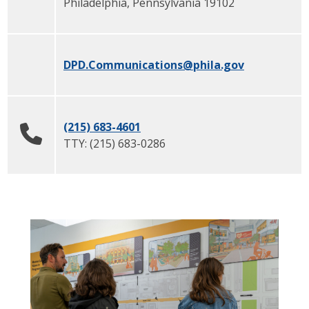
Philadelphia
,
Pennsylvania
19102
DPD.Communications
@phila.gov
(215) 683-4601
TTY:
(215) 683-0286