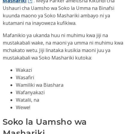
Mashariki
. Meya Parker ameitisha Kikundi cha
Ushauri cha Uamsho wa Soko la Umma na Binafsi
kuunda maono ya Soko Mashariki ambayo ni ya
kutamani na inayoweza kufikiwa.
Mafanikio ya ukanda huu ni muhimu kwa jiji na
mustakabali wake, na maoni ya umma ni muhimu kwa
mchakato wetu. Jiji linataka kusikia maoni juu ya
mustakabali wa Soko Mashariki kutoka:
Wakazi
Wasafiri
Wamiliki wa Biashara
Wafanyakazi
Watalii, na
Wewe!
Soko la Uamsho wa
Mashariki