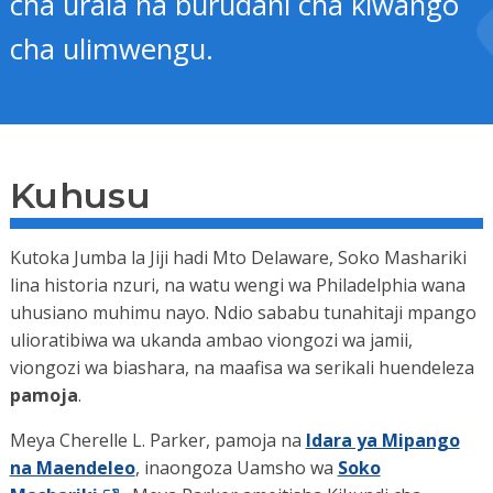
cha uraia na burudani cha kiwango
cha ulimwengu.
Kuhusu
Kutoka Jumba la Jiji hadi Mto Delaware, Soko Mashariki
lina historia nzuri, na watu wengi wa Philadelphia wana
uhusiano muhimu nayo. Ndio sababu tunahitaji mpango
ulioratibiwa wa ukanda ambao viongozi wa jamii,
viongozi wa biashara, na maafisa wa serikali huendeleza
pamoja
.
Meya Cherelle L. Parker, pamoja na
Idara ya Mipango
na Maendeleo
, inaongoza Uamsho wa
Soko