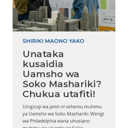
SHIRIKI MAONO YAKO
Unataka
kusaidia
Uamsho wa
Soko Mashariki?
Chukua utafiti!
Uingizaji wa jamii ni sehemu muhimu
ya Uamsho wa Soko Mashariki. Wengi
wa Philadelphia wana uhusiano
muhimu na ukanda wa Soko