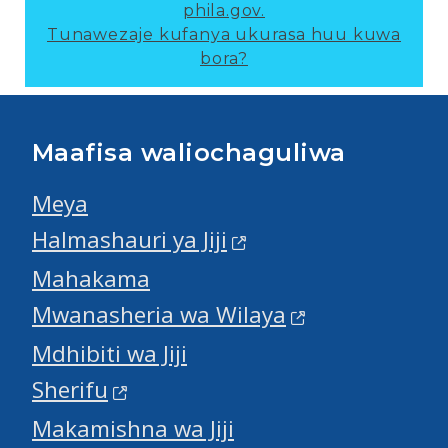
phila.gov.
Tunawezaje kufanya ukurasa huu kuwa
bora?
Maafisa waliochaguliwa
Meya
Halmashauri ya Jiji
Mahakama
Mwanasheria wa Wilaya
Mdhibiti wa Jiji
Sherifu
Makamishna wa Jiji