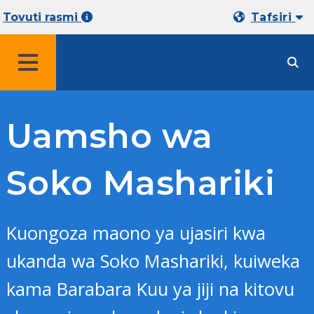
Tovuti rasmi
Tafsiri
MENYU
Uamsho wa
Soko Mashariki
Kuongoza maono ya ujasiri kwa
ukanda wa Soko Mashariki, kuiweka
kama Barabara Kuu ya jiji na kitovu