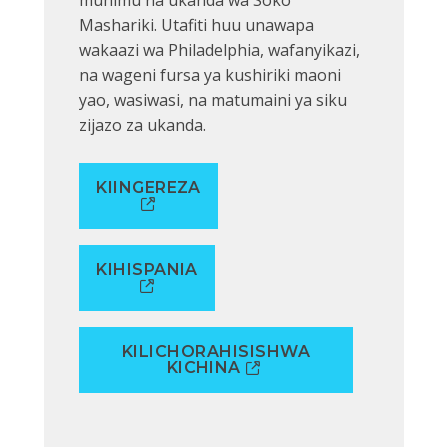
Mashariki. Utafiti huu unawapa
wakaazi wa Philadelphia, wafanyikazi,
na wageni fursa ya kushiriki maoni
yao, wasiwasi, na matumaini ya siku
zijazo za ukanda.
KIINGEREZA
KIHISPANIA
KILICHORAHISISHWA
KICHINA