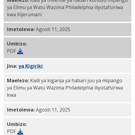
Maelezo:
Kadi ya mitende ya habari kuhusu mipango
ya Elimu ya Watu Wazima Philadelphia iliyotafsiriwa
kwa Kijerumani
Imetolewa:
Agosti 11, 2025
Umbizo:
PDF
Jina:
PDF
ya
Kigiriki
Maelezo:
Kadi ya kiganja ya habari juu ya mipango
ya Elimu ya Watu Wazima Philadelphia iliyotafsiriwa
kwa
Imetolewa:
Agosti 11, 2025
Umbizo:
PDF