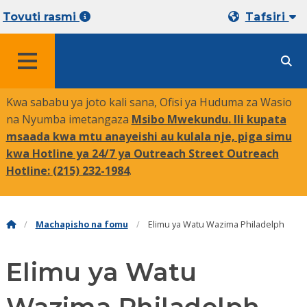
Tovuti rasmi
Tafsiri
MENYU
Kwa sababu ya joto kali sana, Ofisi ya Huduma za Wasio
na Nyumba imetangaza
Msibo Mwekundu. Ili kupata
msaada kwa mtu anayeishi au kulala nje, piga simu
kwa Hotline ya 24/7 ya Outreach Street Outreach
Hotline:
(215) 232-1984
.
Machapisho na fomu
Elimu ya Watu Wazima Philadelph
Elimu ya Watu