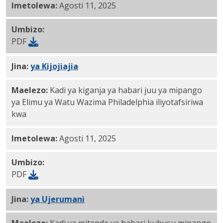
Imetolewa:
Agosti 11, 2025
Umbizo:
PDF
Jina:
PDF
ya
Kijojiajia
Maelezo:
Kadi ya kiganja ya habari juu ya mipango
ya Elimu ya Watu Wazima Philadelphia iliyotafsiriwa
kwa
Imetolewa:
Agosti 11, 2025
Umbizo:
PDF
Jina:
PDF
ya Ujerumani