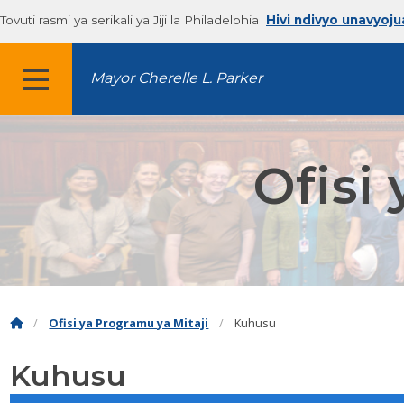
Tovuti rasmi ya serikali ya Jiji la Philadelphia
Hivi ndivyo unavyoju
Mayor Cherelle L. Parker
MENYU
Ofisi
Ofisi ya Programu ya Mitaji
Kuhusu
Kuhusu