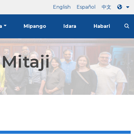
English
Español
中文
a
Mipango
Idara
Habari
Mitaji