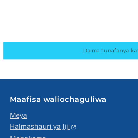
Daima tunafanya kazi
Maafisa waliochaguliwa
Meya
Halmashauri ya Jiji