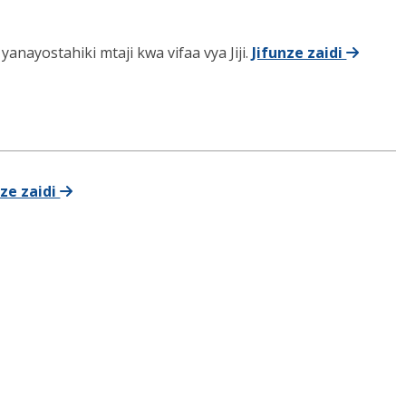
nayostahiki mtaji kwa vifaa vya Jiji.
Jifunze zaidi
nze zaidi