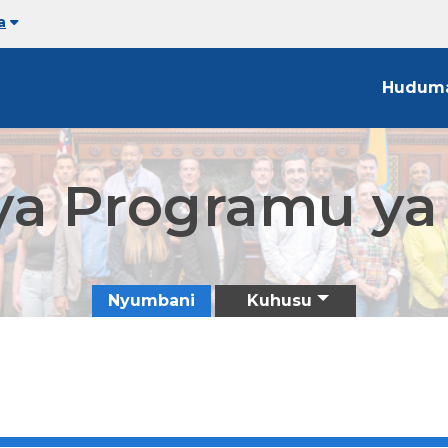
a
Hudum
 ya Programu ya 
Nyumbani
Kuhusu