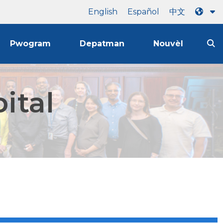
English
Español
中文
Pwogram
Depatman
Nouvèl
ital