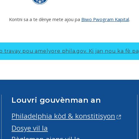
Kontni sa a te dènye mete ajou pa
Biwo Pwogram Kapital
.
p travay pou amelyore phila.gov.
Ki jan nou ka fè pa
Louvri gouvènman an
Philadelphia kòd & konstitisyon
Dosye vil la