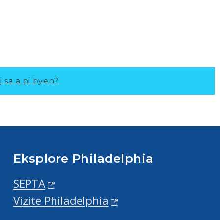
j sa a pi byen?
Eksplore Philadelphia
SEPTA
Vizite Philadelphia