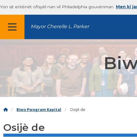
Yon sit entènèt ofisyèl nan vil Philadelphia gouvènman
Men ki j
Mayor Cherelle L. Parker
MENU
Biw
Biwo Pwogram Kapital
Osijè de
Osijè de