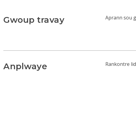
Aprann sou gw
Gwoup travay
Rankontre li
Anplwaye