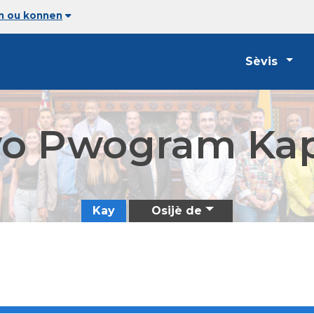
an ou konnen
Sèvis
o Pwogram Kap
Kay
Osijè de