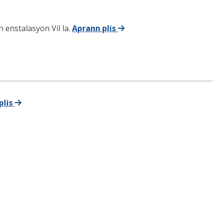
 enstalasyon Vil la.
Aprann plis
plis