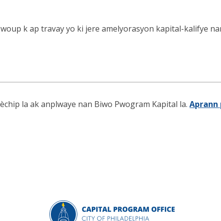
oup k ap travay yo ki jere amelyorasyon kapital-kalifye nan
dèchip la ak anplwaye nan Biwo Pwogram Kapital la.
Aprann 