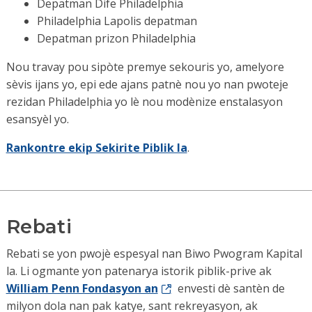
Depatman Dife Philadelphia
Philadelphia Lapolis depatman
Depatman prizon Philadelphia
Nou travay pou sipòte premye sekouris yo, amelyore
sèvis ijans yo, epi ede ajans patnè nou yo nan pwoteje
rezidan Philadelphia yo lè nou modènize enstalasyon
esansyèl yo.
Rankontre ekip Sekirite Piblik la
.
Rebati
Rebati se yon pwojè espesyal nan Biwo Pwogram Kapital
la. Li ogmante yon patenarya istorik piblik-prive ak
William Penn Fondasyon an
envesti dè santèn de
milyon dola nan pak katye, sant rekreyasyon, ak