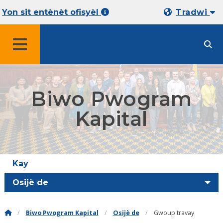
Yon sit entènèt ofisyèl
Tradwi
MENU
Biwo Pwogram
Kapital
Kay
Osijè de
Biwo Pwogram Kapital
Osijè de
Gwoup travay