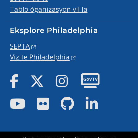
Tablo òganizasyon vil la
Eksplore Philadelphia
SEPTA
Vizite Philadelphia
Facebook
Twitter
Instagram
GovTV
Youtube
Flickr
GitHub
LinkedIn