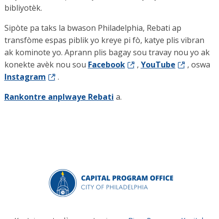
bibliyotèk.
Sipòte pa taks la bwason Philadelphia, Rebati ap
transfòme espas piblik yo kreye pi fò, katye plis vibran
ak kominote yo. Aprann plis bagay sou travay nou yo ak
konekte avèk nou sou
Facebook
,
YouTube
, oswa
Instagram
.
Rankontre anplwaye Rebati
a.