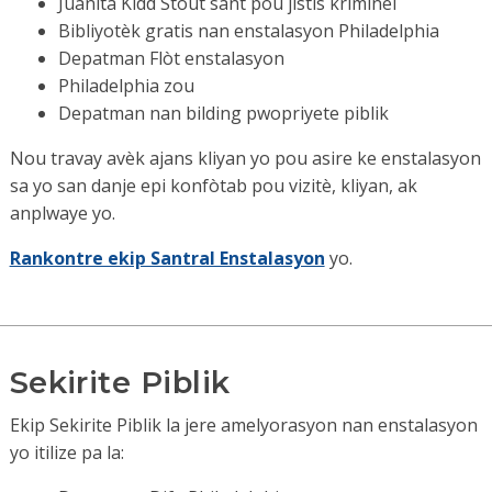
Juanita Kidd Stout sant pou jistis kriminèl
Bibliyotèk gratis nan enstalasyon Philadelphia
Depatman Flòt enstalasyon
Philadelphia zou
Depatman nan bilding pwopriyete piblik
Nou travay avèk ajans kliyan yo pou asire ke enstalasyon
sa yo san danje epi konfòtab pou vizitè, kliyan, ak
anplwaye yo.
Rankontre ekip Santral Enstalasyon
yo.
Sekirite Piblik
Ekip Sekirite Piblik la jere amelyorasyon nan enstalasyon
yo itilize pa
la: