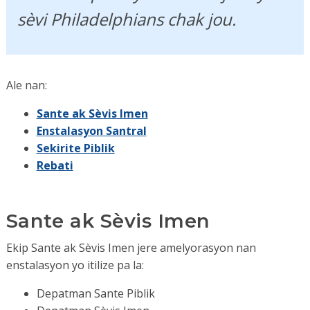
sèvi Philadelphians chak jou.
Ale nan:
Sante ak Sèvis Imen
Enstalasyon Santral
Sekirite Piblik
Rebati
Sante ak Sèvis Imen
Ekip Sante ak Sèvis Imen jere amelyorasyon nan
enstalasyon yo itilize pa la:
Depatman Sante Piblik