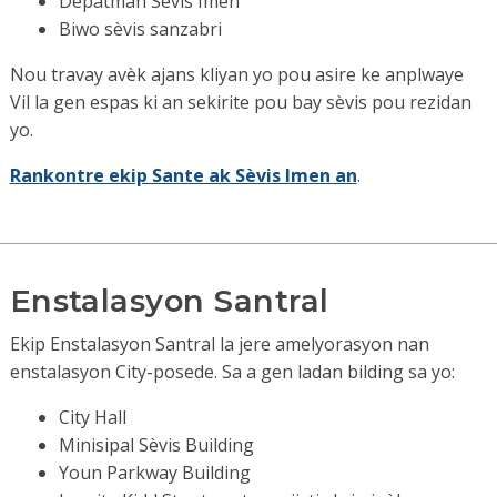
Depatman Sèvis Imen
Biwo sèvis sanzabri
Nou travay avèk ajans kliyan yo pou asire ke anplwaye
Vil la gen espas ki an sekirite pou bay sèvis pou rezidan
yo.
Rankontre ekip Sante ak Sèvis Imen an
.
Enstalasyon Santral
Ekip Enstalasyon Santral la jere amelyorasyon nan
enstalasyon City-posede. Sa a gen ladan bilding sa yo:
City Hall
Minisipal Sèvis Building
Youn Parkway Building