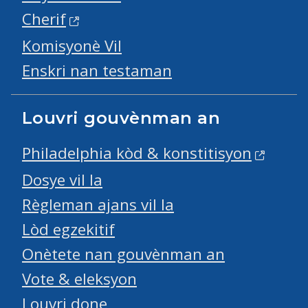
Cherif
Komisyonè Vil
Enskri nan testaman
Louvri gouvènman an
Philadelphia kòd & konstitisyon
Dosye vil la
Règleman ajans vil la
Lòd egzekitif
Onètete nan gouvènman an
Vote & eleksyon
Louvri done