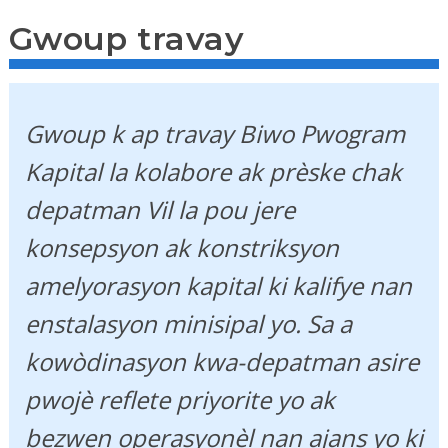
Gwoup travay
Gwoup k ap travay Biwo Pwogram
Kapital la kolabore ak prèske chak
depatman Vil la pou jere
konsepsyon ak konstriksyon
amelyorasyon kapital ki kalifye nan
enstalasyon minisipal yo. Sa a
kowòdinasyon kwa-depatman asire
pwojè reflete priyorite yo ak
bezwen operasyonèl nan ajans yo ki