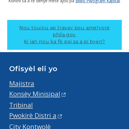
Kontni sa a te dènye mete ajou pa
Biwo Pwogram Kapital
.
Nou toujou ap travay pou amelyore
phila.gov.
Ki jan nou ka fè paj sa a pi byen?
Ofisyèl eli yo
Majistra
Konsèy Minisipal
Tribinal
Pwokirè Distri a
City Kontwolè