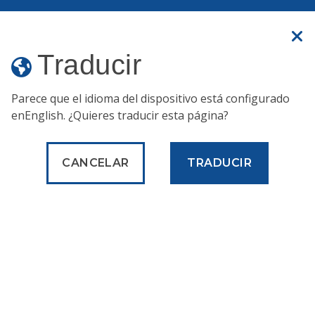
Un sitio web oficial
Traducir
Traducir
MENÚ
Parece que el idioma del dispositivo está configurado
en
English
. ¿Quieres traducir esta página?
Oficina del
Programa de
CANCELAR
TRADUCIR
Capital
Inicio
Acerca de