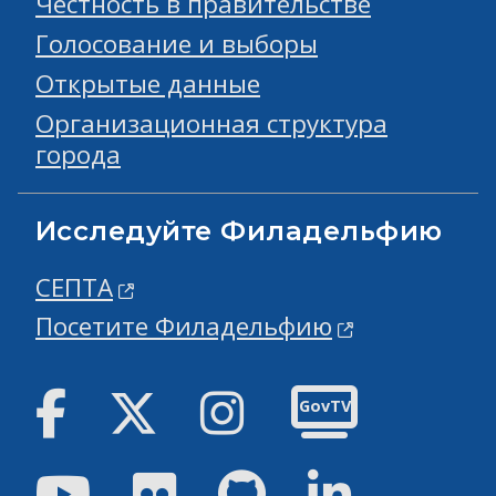
Честность в правительстве
Голосование и выборы
Открытые данные
Организационная структура
города
Исследуйте Филадельфию
СЕПТА
Посетите Филадельфию
Facebook
Твиттер
инстаграм
GovTV
Youtube
Flickr
GitHub
Linked