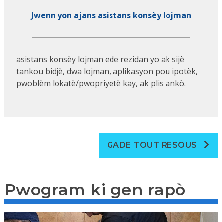
Jwenn yon ajans asistans konsèy lojman
asistans konsèy lojman ede rezidan yo ak sijè
tankou bidjè, dwa lojman, aplikasyon pou ipotèk,
pwoblèm lokatè/pwopriyetè kay, ak plis ankò.
GADE TOUT RESOUS
Pwogram ki gen rapò