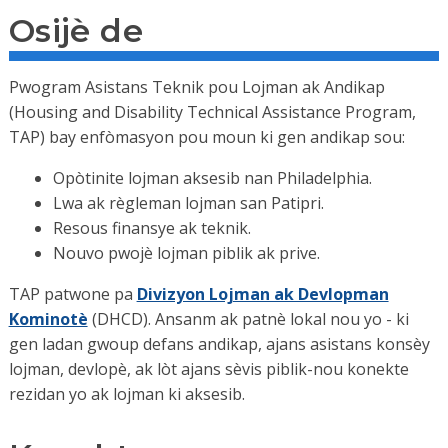
Osijè de
Pwogram Asistans Teknik pou Lojman ak Andikap
(Housing and Disability Technical Assistance Program,
TAP) bay enfòmasyon pou moun ki gen andikap sou:
Opòtinite lojman aksesib nan Philadelphia.
Lwa ak règleman lojman san Patipri.
Resous finansye ak teknik.
Nouvo pwojè lojman piblik ak prive.
TAP patwone pa
Divizyon Lojman ak Devlopman
Kominotè
(DHCD). Ansanm ak patnè lokal nou yo - ki
gen ladan gwoup defans andikap, ajans asistans konsèy
lojman, devlopè, ak lòt ajans sèvis piblik-nou konekte
rezidan yo ak lojman ki aksesib.