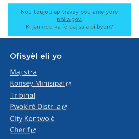
Nou toujou ap travay pou amelyore
phila.gov.
Ki jan nou ka fè paj sa a pi byen?
Ofisyèl eli yo
Majistra
Konsèy Minisipal
Tribinal
Pwokirè Distri a
City Kontwolè
Cherif