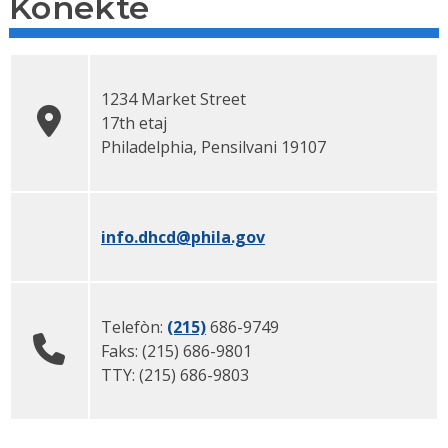
Konekte
1234 Market Street
17th etaj
Philadelphia,
Pensilvani
19107
info.dhcd
@phila.gov
Telefòn:
(215)
686-9749
Faks:
(215)
686-9801
TTY:
(215)
686-9803