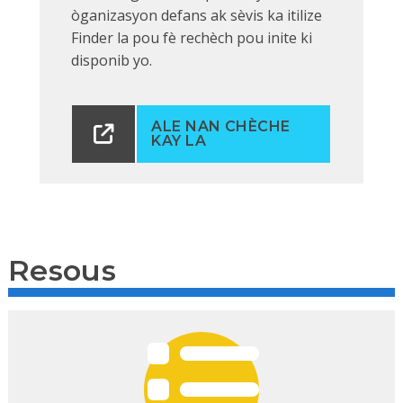
òganizasyon defans ak sèvis ka itilize
Finder la pou fè rechèch pou inite ki
disponib yo.
ALE NAN CHÈCHE
KAY LA
Resous