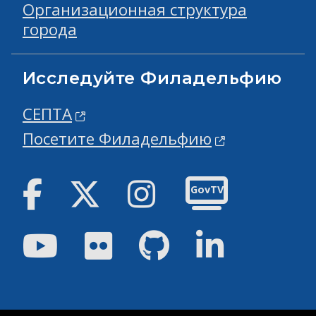
Организационная структура
города
Исследуйте Филадельфию
СЕПТА
Посетите Филадельфию
Facebook
Твиттер
инстаграм
GovTV
Youtube
Flickr
GitHub
Linked