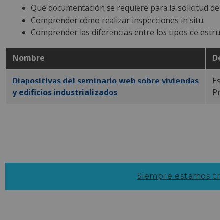
Qué documentación se requiere para la solicitud de 
Comprender cómo realizar inspecciones in situ.
Comprender las diferencias entre los tipos de estruc
Nombre
D
Diapositivas del seminario web sobre viviendas
Es
y edificios industrializados
en PDF
Pr
Siempre estamos tr