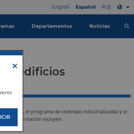
English
Español
中文
ramas
Departamentos
Noticias
 y edificios
uieres
reubicadas, el programa de viviendas industrializadas y el
UCIR
ión de información incluyen: