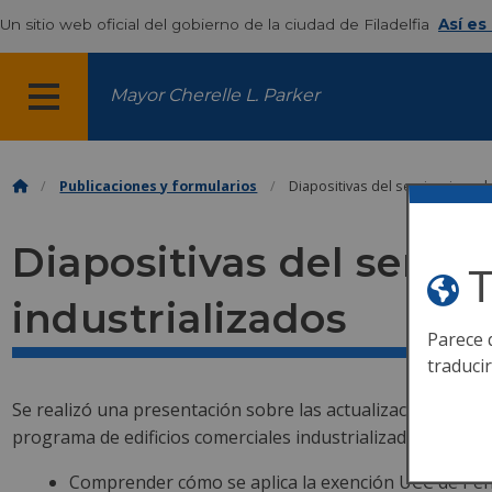
Un sitio web oficial del gobierno de la ciudad de Filadelfia
Así es
Mayor Cherelle L. Parker
MENÚ
Publicaciones y formularios
Diapositivas del seminario web 
Diapositivas del semin
T
industrializados
Parece 
traduci
Se realizó una presentación sobre las actualizaciones rela
programa de edificios comerciales industrializados recie
Comprender cómo se aplica la exención UCC de Pens