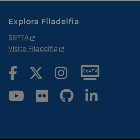
Explora Filadelfia
SEPTA
Visite Filadelfia
Facebook
Twitter
Instagram
GovTV
Youtube
Flickr
GitHub
LinkedIn