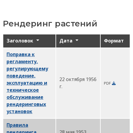
Рендеринг растений
Заголовок
Дата
Формат
Поправка к
регламенту,
регулирующему
поведение,
22 октября 1956
эксплуатацию и
PDF
г.
техническое
обслуживание
рендеринговых
установок
PDF
Правила
рендеринга
28 мая 1953