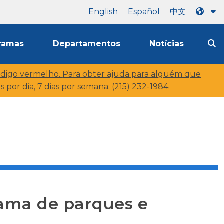
English
Español
中文
ramas
Departamentos
Notícias
digo vermelho.
Para obter ajuda para alguém que
 por dia, 7 dias por semana: (215) 232-1984.
ama de parques e