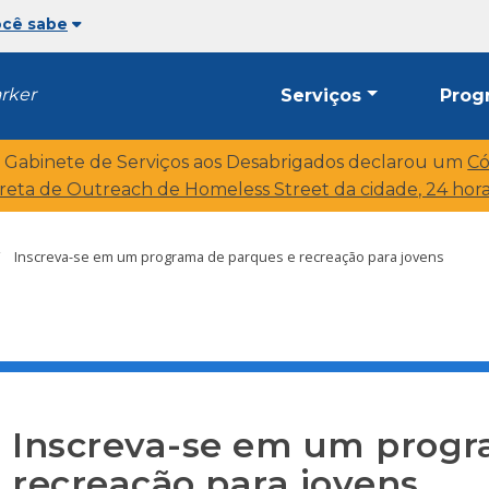
ocê sabe
arker
Serviços
Prog
o Gabinete de Serviços aos Desabrigados declarou um
Có
ireta de Outreach de Homeless Street da cidade, 24 horas
Inscreva-se em um programa de parques e recreação para jovens
Inscreva-se em um progr
recreação para jovens