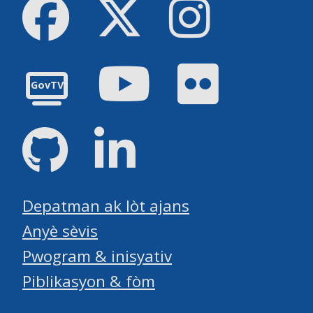
Facebook
Twitter
Instagram
Youtube
Flickr
GovTV
GitHub
LinkedIn
Depatman ak lòt ajans
Anyè sèvis
Pwogram & inisyativ
Piblikasyon & fòm