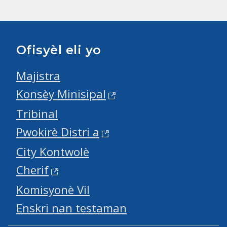
Ofisyèl eli yo
Majistra
Konsèy Minisipal
Tribinal
Pwokirè Distri a
City Kontwolè
Cherif
Komisyonè Vil
Enskri nan testaman