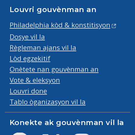
Louvri gouvènman an
Philadelphia kòd & konstitisyon
Dosye vil la
Règleman ajans vil la
Lòd egzekitif
Onètete nan gouvènman an
Vote & eleksyon
Louvri done
Tablo òganizasyon vil la
Konekte ak gouvènman vil la