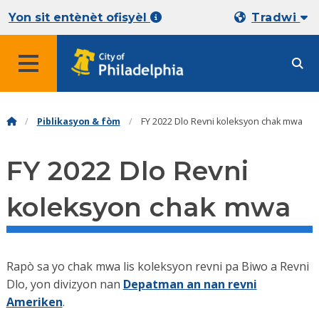
Yon sit entènèt ofisyèl
Tradwi
Piblikasyon & fòm
FY 2022 Dlo Revni koleksyon chak mwa
FY 2022 Dlo Revni
koleksyon chak mwa
Rapò sa yo chak mwa lis koleksyon revni pa Biwo a Revni
Dlo, yon divizyon nan
Depatman an nan revni
Ameriken
.