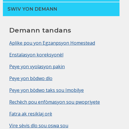
SWIV YON DEMANN
Demann tandans
Aplike pou yon Egzanpsyon Homestead
Enstalasyon koreksyonèl
Peye yon vyolasyon pakin
Peye yon bòdwo dlo
Peye yon bòdwo taks sou Imobilye
Rechèch pou enfòmasyon sou pwopriyete
Fatra ak resiklaj orè
Vire sèvis dlo sou oswa sou