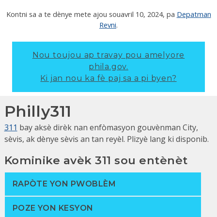
Kontni sa a te dènye mete ajou sou
avril 10, 2024
, pa
Depatman
Revni
.
Nou toujou ap travay pou amelyore
phila.gov.
Ki jan nou ka fè paj sa a pi byen?
Philly311
311
bay aksè dirèk nan enfòmasyon gouvènman City,
sèvis, ak dènye sèvis an tan reyèl. Plizyè lang ki disponib.
Kominike avèk 311 sou entènèt
RAPÒTE YON PWOBLÈM
POZE YON KESYON