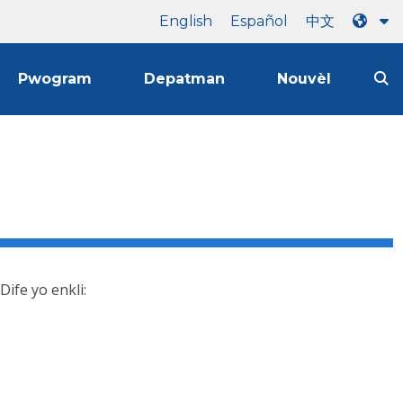
English
Español
中文
Pwogram
Depatman
Nouvèl
ife yo enkli: