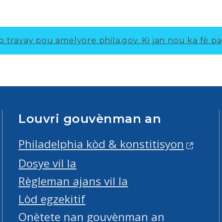
p travay pou amelyore phila.gov.
Ki jan nou ka fè pa
Louvri gouvènman an
Philadelphia kòd & konstitisyon
Dosye vil la
Règleman ajans vil la
Lòd egzekitif
Onètete nan gouvènman an