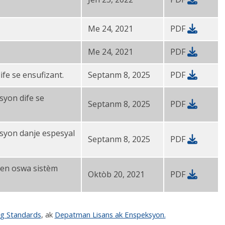
Me 24, 2021
PDF
Me 24, 2021
PDF
ife se ensufizant.
Septanm 8, 2025
PDF
syon dife se
Septanm 8, 2025
PDF
esyon danje espesyal
Septanm 8, 2025
PDF
imen oswa sistèm
Oktòb 20, 2021
PDF
ng Standards
, ak
Depatman Lisans ak Enspeksyon.