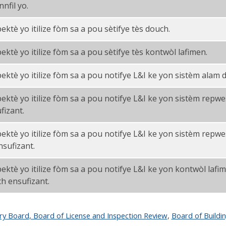
F
nnfil yo.
ektè yo itilize fòm sa a pou sètifye tès douch.
ektè yo itilize fòm sa a pou sètifye tès kontwòl lafimen.
ektè yo itilize fòm sa a pou notifye L&I ke yon sistèm alam d
ektè yo itilize fòm sa a pou notifye L&I ke yon sistèm repwe
fizant.
ektè yo itilize fòm sa a pou notifye L&I ke yon sistèm repw
nsufizant.
ektè yo itilize fòm sa a pou notifye L&I ke yon kontwòl laf
h ensufizant.
ory Board
, Board of License and Inspection Review
,
Board of Buildi