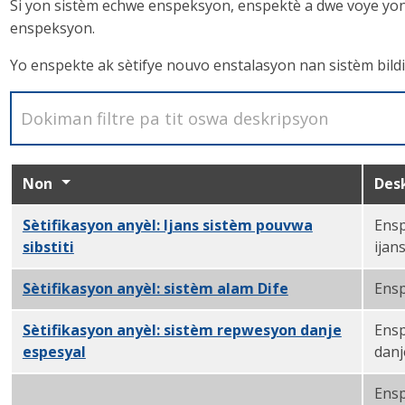
Si yon sistèm echwe enspeksyon, enspektè a dwe voye yon a
enspeksyon.
Yo enspekte ak sètifye nouvo enstalasyon nan sistèm bil
Non
Des
Sètifikasyon anyèl: Ijans sistèm pouvwa
Ensp
sibstiti
PDF
ijans
Sètifikasyon anyèl: sistèm alam Dife
PDF
Ensp
Sètifikasyon anyèl: sistèm repwesyon danje
Ensp
espesyal
PDF
danj
Ensp