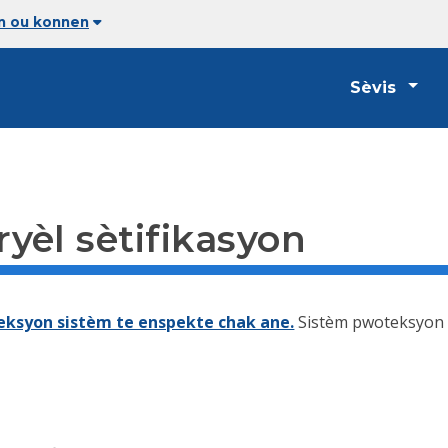
an ou konnen
Sèvis
yèl sètifikasyon
eksyon sistèm te enspekte chak ane.
Sistèm pwoteksyon D