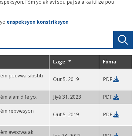
peksyon. Fòm yo ak avi sou paj sa a ka itilize pou
 yo
enspeksyon konstriksyon
.
Lage
Fòma
tèm pouvwa sibstiti
Out 5, 2019
PDF
tèm alam dife yo.
Jiyè 31, 2023
PDF
istèm repwesyon
Out 5, 2019
PDF
istèm awozwa ak
Jen 23, 2022
PDF