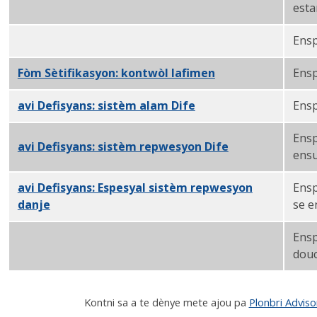
Sètifikasyon anyèl: sistèm awozwa ak standpipe PD
esta
Ensp
Fòm Sètifikasyon: Damper PDF
Fòm Sètifikasyon: kontwòl lafimen
PDF
Ensp
avi Defisyans: sistèm alam Dife
PDF
Ensp
Ensp
avi Defisyans: sistèm repwesyon Dife
PDF
ensu
avi Defisyans: Espesyal sistèm repwesyon
Ensp
danje
PDF
se e
Ensp
Rapò Defisyans: kontwòl lafimen ak douch PDF
douc
Kontni sa a te dènye mete ajou pa
Plonbri Advis