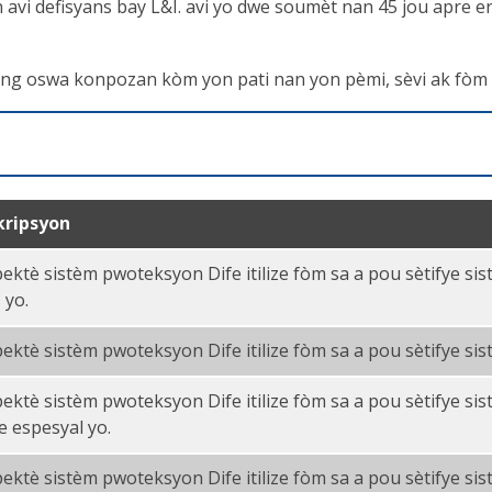
vi defisyans bay L&I. avi yo dwe soumèt nan 45 jou apre ens
ding oswa konpozan kòm yon pati nan yon pèmi, sèvi ak fòm
kripsyon
ektè sistèm pwoteksyon Dife itilize fòm sa a pou sètifye sis
 yo.
ektè sistèm pwoteksyon Dife itilize fòm sa a pou sètifye sis
ektè sistèm pwoteksyon Dife itilize fòm sa a pou sètifye s
e espesyal yo.
ektè sistèm pwoteksyon Dife itilize fòm sa a pou sètifye s