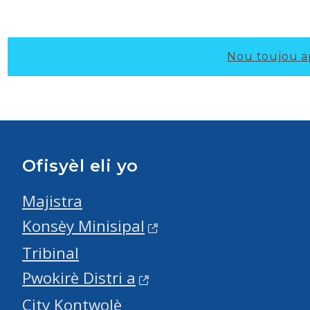
Nou toujou a
Ofisyèl eli yo
Majistra
Konsèy Minisipal
Tribinal
Pwokirè Distri a
City Kontwolè