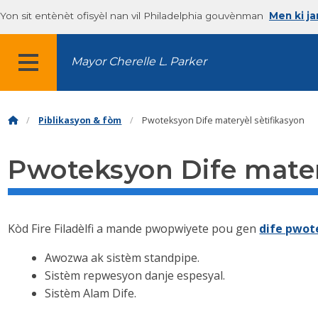
Yon sit entènèt ofisyèl nan vil Philadelphia gouvènman
Men ki j
Mayor Cherelle L. Parker
MENU
Piblikasyon & fòm
Pwoteksyon Dife materyèl sètifikasyon
Pwoteksyon Dife mater
Kòd Fire Filadèlfi a mande pwopwiyete pou gen
dife pwot
Awozwa ak sistèm standpipe.
Sistèm repwesyon danje espesyal.
Sistèm Alam Dife.