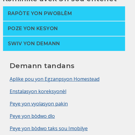
RAPÒTE YON PWOBLÈM
POZE YON KESYON
SWIV YON DEMANN
Demann tandans
Aplike pou yon Egzanpsyon Homestead
Enstalasyon koreksyonèl
Peye yon vyolasyon pakin
Peye yon bòdwo dlo
Peye yon bòdwo taks sou Imobilye