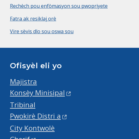
Rechèch pou enfòmasyon sou pwopriyete
Fatra ak resiklaj orè
Vire sèvis dlo sou oswa sou
Ofisyèl eli yo
Majistra
Konsèy Minisipal
Tribinal
Pwokirè Distri a
City Kontwolè