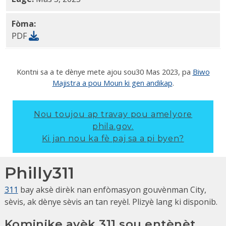
Fòma:
PDF
Kontni sa a te dènye mete ajou sou
30 Mas 2023
, pa
Biwo
Majistra a pou Moun ki gen andikap
.
Nou toujou ap travay pou amelyore
phila.gov.
Ki jan nou ka fè paj sa a pi byen?
Philly311
311
bay aksè dirèk nan enfòmasyon gouvènman City,
sèvis, ak dènye sèvis an tan reyèl. Plizyè lang ki disponib.
Kominike avèk 311 sou entènèt