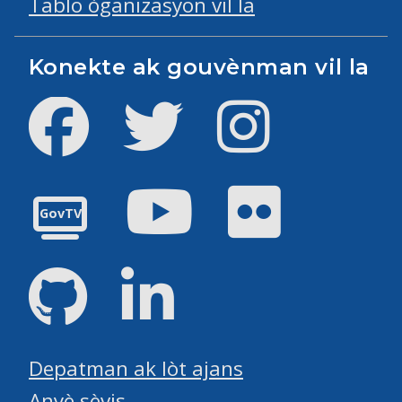
Tablo òganizasyon vil la
Konekte ak gouvènman vil la
Facebook
Twitter
Instagram
Youtube
Flickr
GovTV
GitHub
LinkedIn
Depatman ak lòt ajans
Anyè sèvis