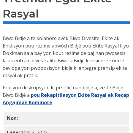
Rasyal
Biwo Bidjè a te kolabore avèk Biwo Divèsite, Ekite ak
Enklizyon pou rezime apwòch Bidjè pou Ekite Rasyal li yo.
Dokiman sa a bay yon kout rezime de paj nan pwosesis
la ak entrain divès kalite Biwo a Bidjè konsidere kòm lè
devlope yon pwopozisyon bidjè ki entegre prensip ekite
rasyal ak pratik.
Pou yon deskripsyon ki pi solid nan bidjè a, vizite Bidjè
Biwo Bidjè a
pou Rekapitilasyon Ekite Rasyal ak Recap
Angajman Kominotè
.
Non:
FY24 Rezime Bidjè pou Ekite Rasyal PDF
Lage:
Mas 3, 2023