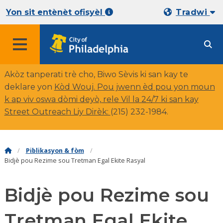
Yon sit entènèt ofisyèl
Tradwi
Akòz tanperati trè cho, Biwo Sèvis ki san kay te
deklare yon
Kòd Wouj. Pou jwenn èd pou yon moun
k ap viv oswa dòmi deyò, rele Vil la 24/7 ki san kay
Street Outreach Liy Dirèk:
(
215) 232-1984.
Piblikasyon & fòm
Bidjè pou Rezime sou Tretman Egal Ekite Rasyal
Bidjè pou Rezime sou
Tretman Egal Ekite