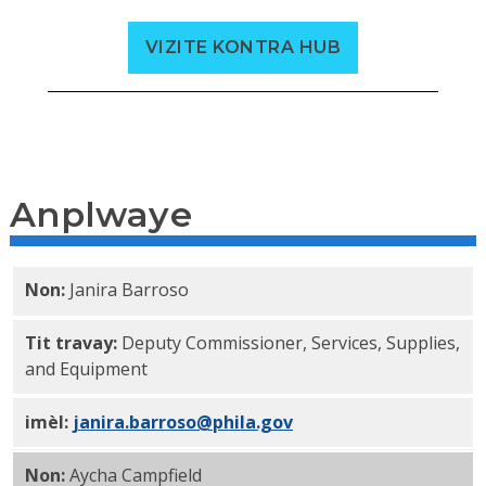
VIZITE KONTRA HUB
Anplwaye
Non:
Janira Barroso
Tit travay:
Deputy Commissioner, Services, Supplies,
and Equipment
imèl:
janira.barroso@phila.gov
Non:
Aycha Campfield