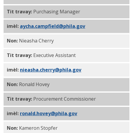
Tit travay:
Purchasing Manager
imèl:
aycha.campfield@phila.gov
Non:
Nieasha Cherry
Tit travay:
Executive Assistant
imèl:
nieasha.cherry@phila.gov
Non:
Ronald Hovey
Tit travay:
Procurement Commissioner
imèl:
ronald.hovey@phila.gov
Non:
Kameron Stopfer