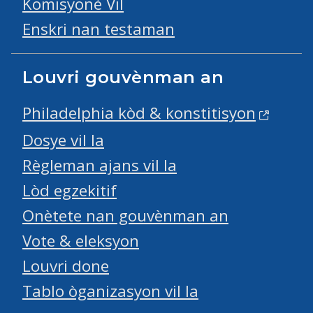
Komisyonè Vil
Enskri nan testaman
Louvri gouvènman an
Philadelphia kòd & konstitisyon
Dosye vil la
Règleman ajans vil la
Lòd egzekitif
Onètete nan gouvènman an
Vote & eleksyon
Louvri done
Tablo òganizasyon vil la