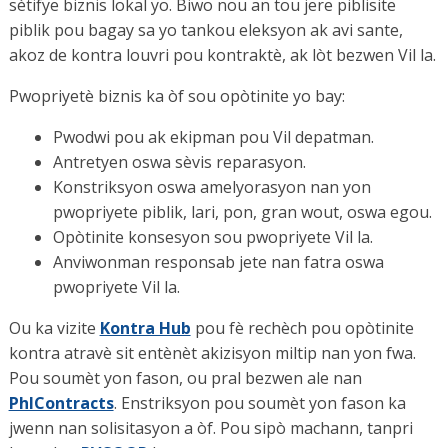
sètifye biznis lokal yo. Biwo nou an tou jere piblisite
piblik pou bagay sa yo tankou eleksyon ak avi sante,
akoz de kontra louvri pou kontraktè, ak lòt bezwen Vil la.
Pwopriyetè biznis ka òf sou opòtinite yo bay:
Pwodwi pou ak ekipman pou Vil depatman.
Antretyen oswa sèvis reparasyon.
Konstriksyon oswa amelyorasyon nan yon
pwopriyete piblik, lari, pon, gran wout, oswa egou.
Opòtinite konsesyon sou pwopriyete Vil la.
Anviwonman responsab jete nan fatra oswa
pwopriyete Vil la.
Ou ka vizite
Kontra Hub
pou fè rechèch pou opòtinite
kontra atravè sit entènèt akizisyon miltip nan yon fwa.
Pou soumèt yon fason, ou pral bezwen ale nan
PhlContracts
. Enstriksyon pou soumèt yon fason ka
jwenn nan solisitasyon a òf. Pou sipò machann, tanpri