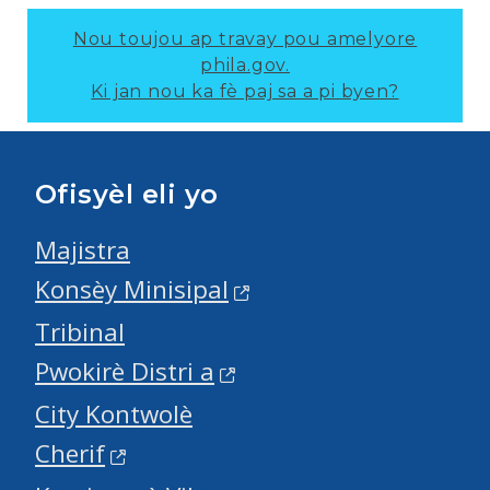
Nou toujou ap travay pou amelyore
phila.gov.
Ki jan nou ka fè paj sa a pi byen?
Ofisyèl eli yo
Majistra
Konsèy Minisipal
Tribinal
Pwokirè Distri a
City Kontwolè
Cherif