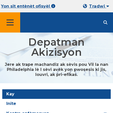
Yon sit entènèt ofisyèl
Tradwi
MENU
Depatman
Akizisyon
Jere ak trape machandiz ak sèvis pou Vil la nan
Philadelphia lè l sèvi avèk yon pwosesis ki jis,
louvri, ak pri-efikas.
Kay
Inite