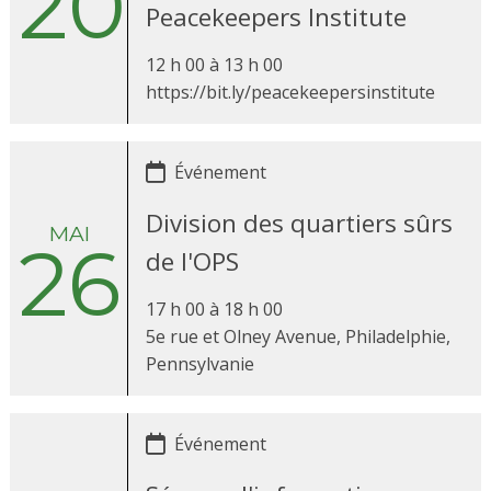
20
Peacekeepers Institute
12 h 00 à 13
h 00
https://bit.ly/peacekeepersinstitute
Événement
Division des quartiers sûrs
MAI
26
de l'OPS
17 h 00 à 18 h 00
5e rue et Olney Avenue, Philadelphie,
Pennsylvanie
Événement