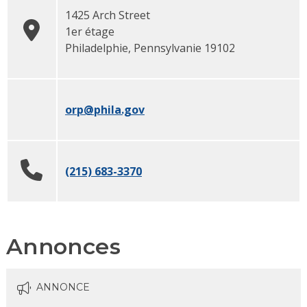
1425 Arch Street
1er étage
Philadelphie
, Pennsylvanie 19102
orp
@phila.gov
(215) 683-3370
Annonces
ANNONCE