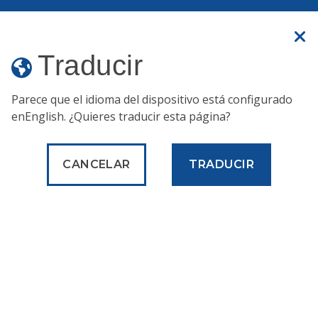
Un sitio web oficial
Traducir
Traducir
MENÚ
Parece que el idioma del dispositivo está configurado
en
English
. ¿Quieres traducir esta página?
Publicaciones y formularios
Ciclovías vecinales de Fishtown
CANCELAR
TRADUCIR
Ciclovías del
vecindario de
Fishtown
Descripción general