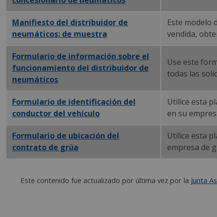
Manifiesto del distribuidor de
Este modelo d
neumáticos:
PDF
de muestra
vendida, obte
Formulario
PDF
de información sobre el
Use este formu
funcionamiento del distribuidor de
todas las soli
neumáticos
Formulario de identificación del
Utilice esta 
conductor del vehículo
de remolque en PDF
en su empres
Formulario
PDF
de ubicación del
Utilice esta 
contrato de grúa
empresa de gr
Este contenido fue actualizado por última vez por la
Junta A