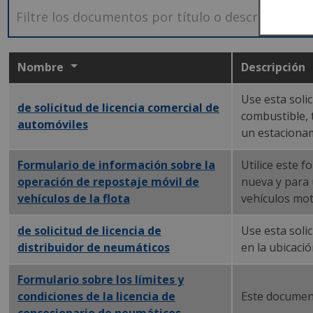
Nombre
Descripción
Use esta soli
PDF
de
solicitud de licencia comercial de
combustible, 
automóviles
un estacionam
Formulario de información sobre la
Utilice este f
operación de repostaje móvil de
nueva y para 
vehículos de la flota
(PDF)
vehículos moto
PDF
de
solicitud de licencia de
Use esta solic
distribuidor de neumáticos
en la ubicaci
Formulario
PDF
sobre los límites y
condiciones de la licencia de
Este documento
concesionario de neumáticos