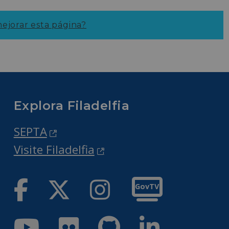
jorar esta página?
Explora Filadelfia
SEPTA
Visite Filadelfia
Facebook
Twitter
Instagram
GovTV
Youtube
Flickr
GitHub
LinkedIn