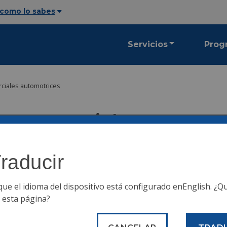
 como lo sabes
Servicios
Prog
rciales automotrices
ias comerciales automot
raducir
e que muchas empresas tengan licencias para poder operar en
én puede visitar la
página de licencias comerciales
de L&I
que el idioma del dispositivo está configurado en
English
. ¿Q
r esta página?
ud al Centro de Permisos y Licencias en el vestíbulo de MSB. No