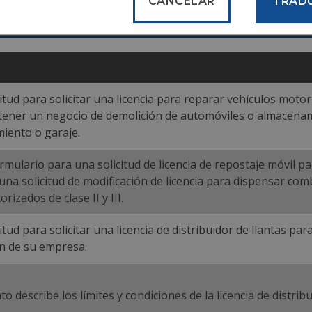
CANCELAR
TRAD
citud para solicitar una licencia para reparar vehículos moto
tener un negocio de demolición de automóviles o almacenami
iento o garaje.
ormulario para una solicitud de licencia de repostaje móvil pa
una solicitud de modificación de licencia para dispensar com
rizados de clase II y III.
itud para solicitar una licencia de distribuidor de llantas pa
ón de su empresa.
 describe los límites y condiciones de la licencia de distrib