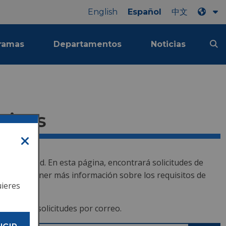
English
Español
中文
ramas
Departamentos
Noticias
rices
 la ciudad. En esta página, encontrará solicitudes de
 para obtener más información sobre los requisitos de
uieres
 envíe las solicitudes por correo.