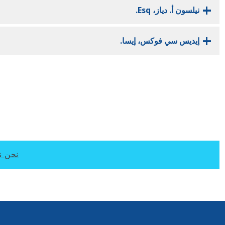
نيلسون أ. دياز، Esq.
إيديس سي فوكس، إيسا.
نحن نعم