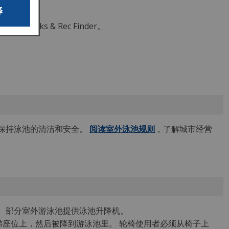
译
rks & Rec Finder。
保持泳池的清洁和安全。
阅读室外泳池规则
，了解城市经营
泳池。 部分室外游泳池提供泳池升降机。
梯座位上，然后被降到游泳池里。 轮椅使用者必须从椅子上