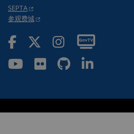
SEPTA
参观费城
脸书
推特
Instag
GovTV
优酷
Flickr
GitH
领英