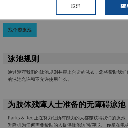
费城公园与娱乐
公司在费城拥有60多个室外游泳池。
取消
翻
泳池通常在六月下旬开始开放。 要查找有关泳池的更多信息，请使用 Pa
找个游泳池
泳池规则
通过遵守我们的泳池规则并穿上合适的泳衣，您将帮助我们
的泳池允许和不允许使用什么。
为肢体残障人士准备的无障碍泳池
Parks & Rec 正在努力让所有能力的人都能获得我们的
升降机为任何需要帮助的人提供泳池访问/存取。 你坐在电