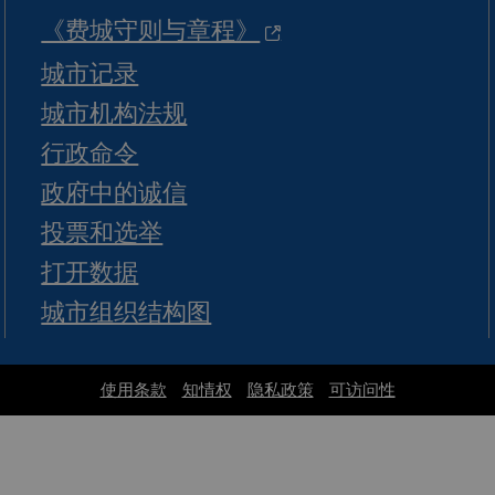
《费城守则与章程》
城市记录
城市机构法规
行政命令
政府中的诚信
投票和选举
打开数据
城市组织结构图
使用条款
知情权
隐私政策
可访问性