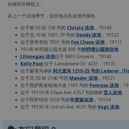
转移到升降机上。
在上一个泳池季节，这些地点有泳池升降机：
位于南 55 街 728 号的
Christy 泳池
，19143
位于北 10 街 1501-39 号
的
Dendy 泳池
，19122
位于里奇韦街 7901 号
的
Fox Chase 泳池
，19111
19140 年狩猎公园大道 900 号
的狩猎公园游泳池
J.Finnegan 泳池
位于 6801
Grovers，19142
Kelly Pool
位于 Lansdowne Dr. 4231
，19131
位于蒙哥马@@
利大道东 1219-25 号的 Lederer（F
位于北 33 街 2140 号的
Mander 泳池
，19121
位于西萨斯奎哈纳大道 1101 号的
Penrose 泳池
，19
位于 19119 年 Chew Ave. 6757 号的@@
宜人泳池
位于
阿罗特
街
1010 号的
辛普森泳池
，19124
位于 19135 年
Unruh Ave. 4131 号的
Vogt 泳池