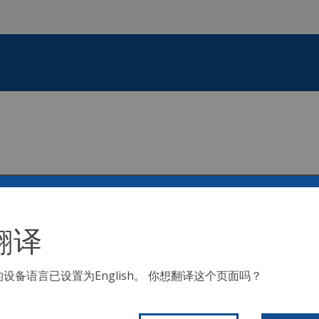
翻译
找个游泳池
的设备语言已设置为
English
。 你想翻译这个页面吗？
由于 Code Purple 空气质量警报，游泳池和喷雾场今天关