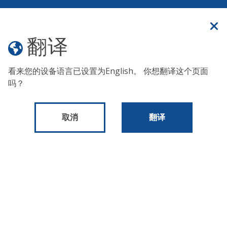
官方网站
翻译
翻译
菜单
看来您的设备语言已设置为
English
。 你想翻译这个页面
吗？
巴雷特游乐场
取消
翻译
一个 Rebuild (重建) 项目
计划和举措
重建 rebuild)
项目现场
巴雷特游乐场