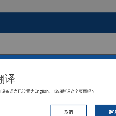
翻译
Inc. 等人诉费城市案（第19-cv-03846号）中已达成和解协议。
双方已敲
的设备语言已设置为
English
。 你想翻译这个页面吗？
个路缘坡道，每三个财政年度将有2,000个坡道里程碑。 除了《美
求，每年在路缘坡道上进行此类工作。
为城市及其社区的行人访问/存取提供无障碍改善和投资。 纽约市赞
取消
翻