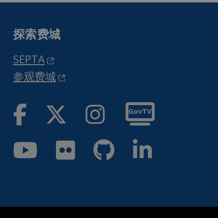
探索费城
SEPTA
参观费城
脸书
推特
Instag
GovTV
优酷
Flickr
GitH
领英