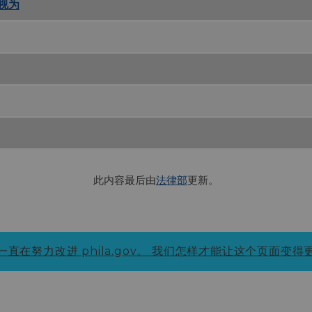
被视为
合规 PDF
F
此内容最后由
法律部
更新。
直在努力改进 phila.gov。
我们怎样才能让这个页面变得