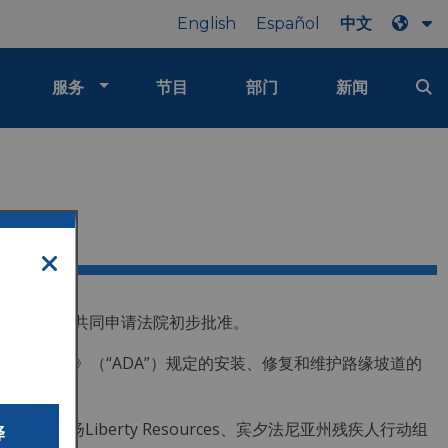
English
Español
中文
服务
节目
部门
新闻
定协议，并共同申请法院初步批准
。
国残疾人法》（“
ADA
”）规定的安装、修复和维护路缘坡道的
扬Liberty Resources、宾夕法尼亚州残疾人行动组
译