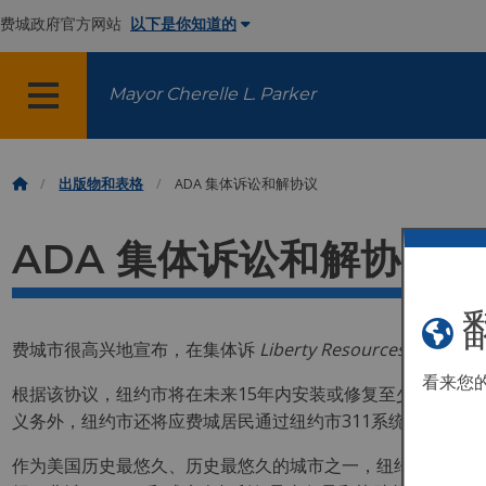
费城政府官方网站
以下是你知道的
Mayor Cherelle L. Parker
菜单
出版物和表格
ADA 集体诉讼和解协议
ADA 集体诉讼和解协议
费城市很高兴地宣布，在集体诉
Liberty Resources, 
看来您
根据该协议，纽约市将在未来15年内安装或修复至少10,000
义务外，纽约市还将应费城居民通过纽约市311系统提出的要
作为美国历史最悠久、历史最悠久的城市之一，纽约市欢迎该协议将