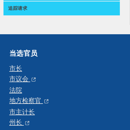
追踪请求
当选官员
市长
市议会
法院
地方检察官
市主计长
州长