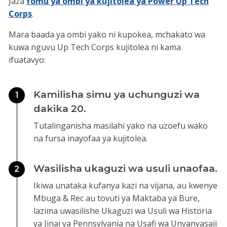
Jaza
fomu ya ombi ya kujitolea ya Power Up Tech
Corps
.
Mara baada ya ombi yako ni kupokea, mchakato wa
kuwa nguvu Up Tech Corps kujitolea ni kama
ifuatavyo:
Kamilisha simu ya uchunguzi wa
1
dakika 20.
Tutalinganisha masilahi yako na uzoefu wako
na fursa inayofaa ya kujitolea.
Wasilisha ukaguzi wa usuli unaofaa.
2
Ikiwa unataka kufanya kazi na vijana, au kwenye
Mbuga & Rec au tovuti ya Maktaba ya Bure,
lazima uwasilishe Ukaguzi wa Usuli wa Historia
ya Jinai ya Pennsylvania na Usafi wa Unyanyasaji