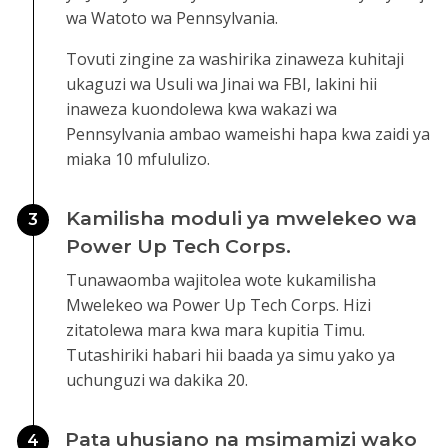
wa Watoto wa Pennsylvania.
Tovuti zingine za washirika zinaweza kuhitaji
ukaguzi wa Usuli wa Jinai wa FBI, lakini hii
inaweza kuondolewa kwa wakazi wa
Pennsylvania ambao wameishi hapa kwa zaidi ya
miaka 10 mfululizo.
Kamilisha moduli ya mwelekeo wa
3
Power Up Tech Corps.
Tunawaomba wajitolea wote kukamilisha
Mwelekeo wa Power Up Tech Corps. Hizi
zitatolewa mara kwa mara kupitia Timu.
Tutashiriki habari hii baada ya simu yako ya
uchunguzi wa dakika 20.
Pata uhusiano na msimamizi wako
4