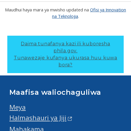
Maudhui haya mara ya mwisho updated na
Ofisi ya Innovation
na Teknolojia
.
Daima tunafanya kazi ili kuboresha
phila.gov.
Tunawezaje kufanya ukurasa huu kuwa
bora?
Maafisa waliochaguliwa
Meya
Halmashauri ya Jiji
Mahakama