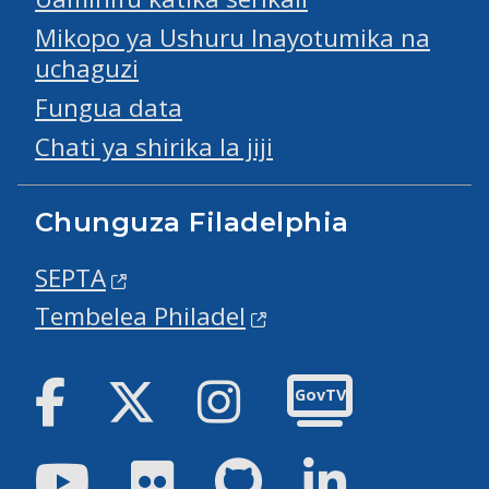
Mikopo ya Ushuru Inayotumika na
uchaguzi
Fungua data
Chati ya shirika la jiji
Chunguza Filadelphia
SEPTA
Tembelea Philadel
Facebook
Twitter
Instagram
GovTV
Youtube
Flickr
GitHub
LinkedIn