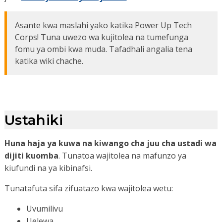
Asante kwa maslahi yako katika Power Up Tech
Corps! Tuna uwezo wa kujitolea na tumefunga
fomu ya ombi kwa muda. Tafadhali angalia tena
katika wiki chache.
Ustahiki
Huna haja ya kuwa na kiwango cha juu cha ustadi wa
dijiti
kuomba
. Tunatoa wajitolea na mafunzo ya
kiufundi na ya kibinafsi.
Tunatafuta sifa zifuatazo kwa wajitolea wetu:
Uvumilivu
Uelewa