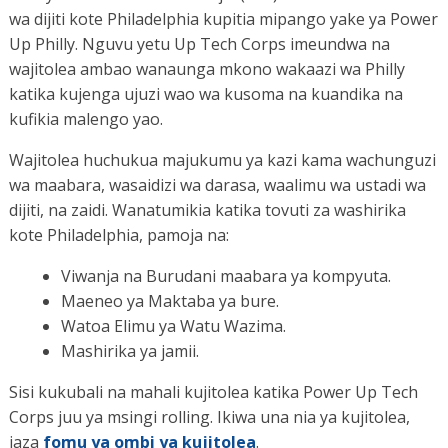
wa dijiti kote Philadelphia kupitia mipango yake ya Power
Up Philly. Nguvu yetu Up Tech Corps imeundwa na
wajitolea ambao wanaunga mkono wakaazi wa Philly
katika kujenga ujuzi wao wa kusoma na kuandika na
kufikia malengo yao.
Wajitolea huchukua majukumu ya kazi kama wachunguzi
wa maabara, wasaidizi wa darasa, waalimu wa ustadi wa
dijiti, na zaidi. Wanatumikia katika tovuti za washirika
kote Philadelphia, pamoja na:
Viwanja na Burudani maabara ya kompyuta.
Maeneo ya Maktaba ya bure.
Watoa Elimu ya Watu Wazima.
Mashirika ya jamii.
Sisi kukubali na mahali kujitolea katika Power Up Tech
Corps juu ya msingi rolling. Ikiwa una nia ya kujitolea,
jaza
fomu ya ombi ya kujitolea
.