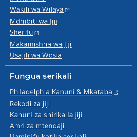
Wakili wa Wilaya
Mdhibiti wa Jiji
Sherifu
Makamishna wa Jiji
Usajili wa Wosia
Fungua serikali
Philadelphia Kanuni & Mkataba
Rekodi za jiji
Kanuni za shirika la jiji
Amri za mtendaji
Uaminifu katika serikali