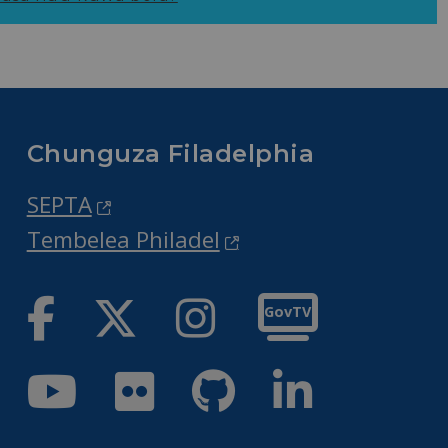
Chunguza Filadelphia
SEPTA
Tembelea Philadel
Facebook
Twitter
Instagram
GovTV
Youtube
Flickr
GitHub
LinkedIn