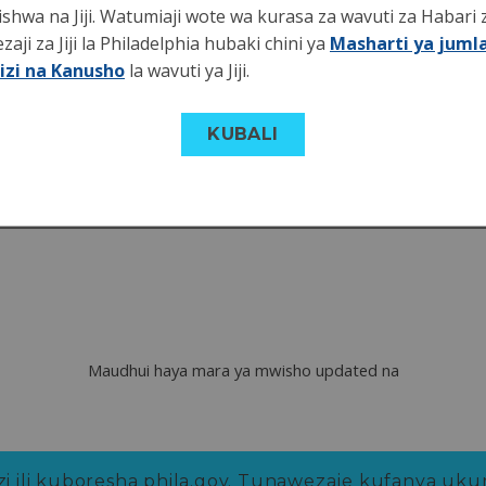
 kutarajia mapato ya ushuru
lishwa na Jiji. Watumiaji wote wa kurasa za wavuti za Habari 
ji za Jiji la Philadelphia hubaki chini ya
Masharti ya juml
a mapato ya maji na maji machafu
zi na Kanusho
la wavuti ya Jiji.
 mapato ya Philadelphia
KUBALI
a mapato ya Uwanja wa Ndege wa
Maudhui haya mara ya mwisho updated na
 ili kuboresha phila.gov.
Tunawezaje kufanya ukur