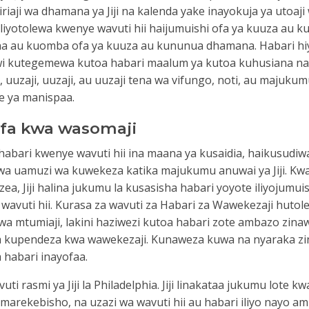
riaji wa dhamana ya Jiji na kalenda yake inayokuja ya utoaji 
iliyotolewa kwenye wavuti hii haijumuishi ofa ya kuuza au 
 au kuomba ofa ya kuuza au kununua dhamana. Habari hi
i kutegemewa kutoa habari maalum ya kutoa kuhusiana na 
o wa dhamana unawakilisha ustahiki wa 
 uuzaji, uuzaji, au uuzaji tena wa vifungo, noti, au majuku
 ya manispaa.
ifa kwa wasomaji
habari kwenye wavuti hii ina maana ya kusaidia, haikusudi
wa uamuzi wa kuwekeza katika majukumu anuwai ya Jiji. Kw
ea, Jiji halina jukumu la kusasisha habari yoyote iliyojumu
wavuti hii. Kurasa za wavuti za Habari za Wawekezaji huto
 wa mtumiaji, lakini haziwezi kutoa habari zote ambazo zina
hamana
 kupendeza kwa wawekezaji. Kunaweza kuwa na nyaraka zi
a habari inayofaa.
 wajibu wa jumla na deni lingine linaloungwa mkono na
ovuti rasmi ya Jiji la Philadelphia. Jiji linakataa jukumu lote k
 marekebisho, na uzazi wa wavuti hii au habari iliyo nayo a