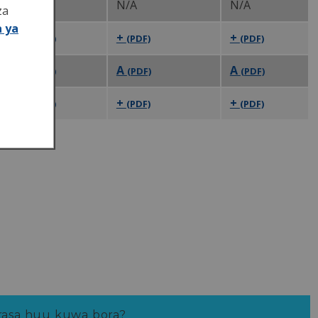
N/A
N/A
N/A
za
a ya
A1
+
+
(PDF)
(PDF)
(PDF)
A3
A
A
(PDF)
(PDF)
(PDF)
A1
+
+
(PDF)
(PDF)
(PDF)
asa huu kuwa bora?