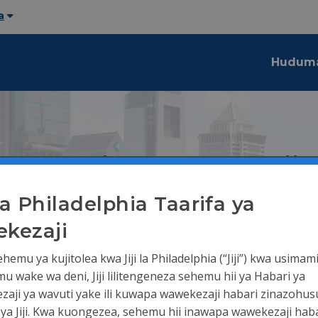
a
Hudum
Habari ya mwekezaji
 la Philadelphia Taarifa ya
kezaji
a
Ukadiriaji wa dhamana
Kalenda ya dhamana
emu ya kujitolea kwa Jiji la Philadelphia (“Jiji”) kwa usimam
u wake wa deni, Jiji lilitengeneza sehemu hii ya Habari ya
i wa dhamana
aji ya wavuti yake ili kuwapa wawekezaji habari zinazohusu
 ya Jiji. Kwa kuongezea, sehemu hii inawapa wawekezaji haba