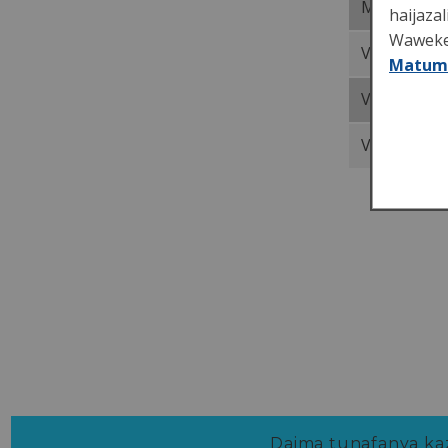
Maelezo ya
haijaza
Wawekeza
Vifungo vy
Matumi
Vifungo vya
Vifungo vy
Daima tunafanya kazi