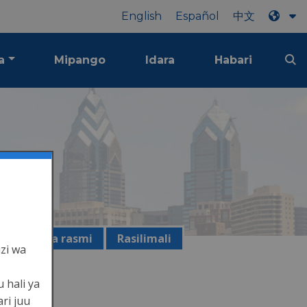
English
Español
中文
a
Mipango
Idara
Habari
Taarifa rasmi
Rasilimali
izi wa
 hali ya
ri juu