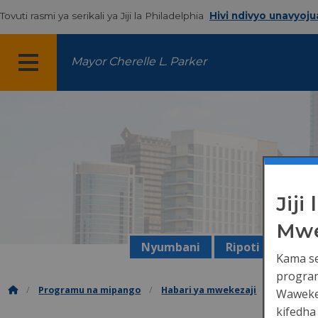
Tovuti rasmi ya serikali ya Jiji la Philadelphia
Hivi ndivyo unavyoju
Mayor Cherelle L. Parker
MENYU
Jiji
Mwe
Nyumbani
Ripoti za kifedh
Kama seh
program
Programu na mipango
Habari ya mwekezaji
Ukadiriaj
Wawekez
kifedha