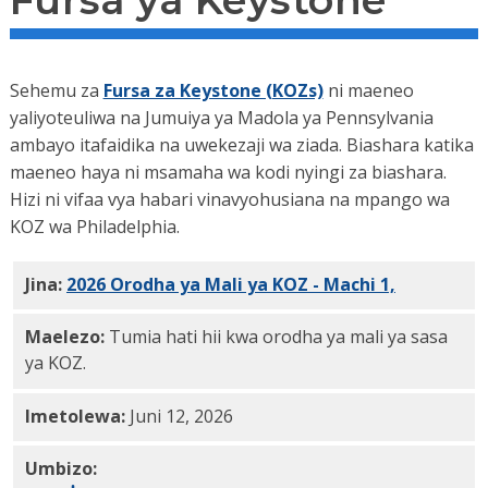
Fursa ya Keystone
Sehemu za
Fursa za Keystone (KOZs)
ni maeneo
yaliyoteuliwa na Jumuiya ya Madola ya Pennsylvania
ambayo itafaidika na uwekezaji wa ziada. Biashara katika
maeneo haya ni msamaha wa kodi nyingi za biashara.
Hizi ni vifaa vya habari vinavyohusiana na mpango wa
KOZ wa Philadelphia.
Jina:
2026 Orodha ya Mali ya KOZ - Machi 1,
2026 PDF
Maelezo:
Tumia hati hii kwa orodha ya mali ya sasa
ya KOZ.
Imetolewa:
Juni 12, 2026
Umbizo: