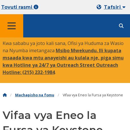
Tovuti rasmi
Tafsiri
MENYU
Kwa sababu ya joto kali sana, Ofisi ya Huduma za Wasio
na Nyumba imetangaza
Msibo Mwekundu. Ili kupata
msaada kwa mtu anayeishi au kulala nje, piga simu
kwa Hotline ya 24/7 ya Outreach Street Outreach
Hotline:
(215) 232-1984
.
Machapisho na fomu
Vifaa vya Eneo la Fursa ya Keystone
Vifaa vya Eneo la