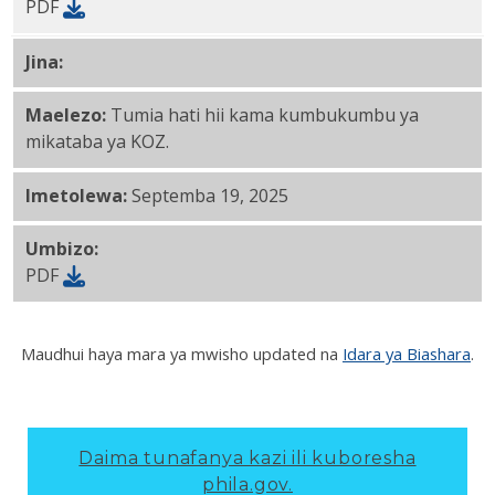
PDF
Jina:
Keystone Fursa Kanda sampuli makubaliano PDF
Maelezo:
Tumia hati hii kama kumbukumbu ya
mikataba ya KOZ.
Imetolewa:
Septemba 19, 2025
Umbizo:
PDF
Maudhui haya mara ya mwisho updated na
Idara ya Biashara
.
Daima tunafanya kazi ili kuboresha
phila.gov.