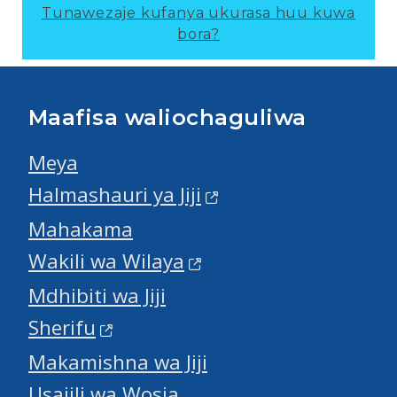
Tunawezaje kufanya ukurasa huu kuwa
bora?
Maafisa waliochaguliwa
Meya
Halmashauri ya Jiji
Mahakama
Wakili wa Wilaya
Mdhibiti wa Jiji
Sherifu
Makamishna wa Jiji
Usajili wa Wosia