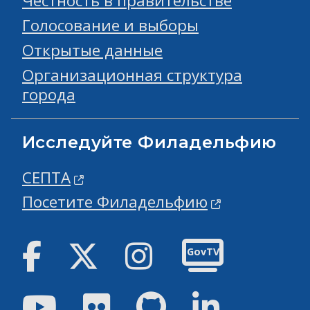
Честность в правительстве
Голосование и выборы
Открытые данные
Организационная структура
города
Исследуйте Филадельфию
СЕПТА
Посетите Филадельфию
Facebook
Твиттер
инстаграм
GovTV
Youtube
Flickr
GitHub
Linked