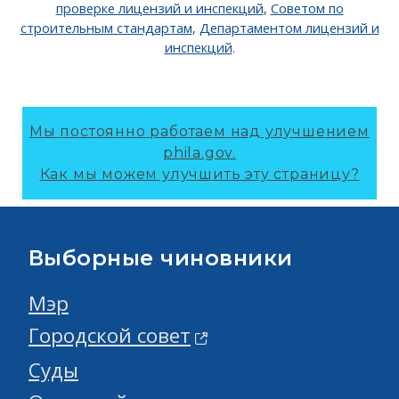
проверке лицензий и инспекций
,
Советом по
строительным стандартам
,
Департаментом лицензий и
инспекций
.
Мы постоянно работаем над улучшением
phila.gov.
Как мы можем улучшить эту страницу?
Выборные чиновники
Мэр
Городской совет
Суды