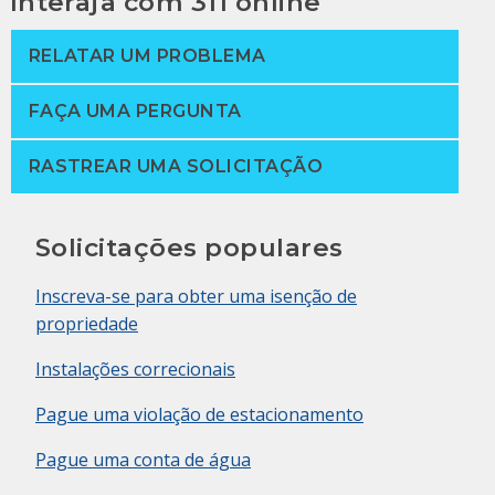
Interaja com 311 online
Cidade anuncia desvio assistido pela polícia
RELATAR UM PROBLEMA
(PAD) para combater a epidemia de opioides
FAÇA UMA PERGUNTA
A população carcerária da Filadélfia
RASTREAR UMA SOLICITAÇÃO
diminuiu quase 20%
ICYMI: População carcerária da Filadélfia
Solicitações populares
caiu 12% em relação ao ano passado
Inscreva-se para obter uma isenção de
ICYMI: De medicamentos a diplomas
propriedade
Instalações correcionais
O Instituto Vera elogia os esforços de
descriminalização da Filadélfia
Pague uma violação de estacionamento
O prefeito Kenney assina projeto de lei para
Pague uma conta de água
descriminalizar crimes incômodos