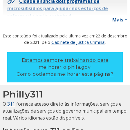
Cidade anuncia dois programas de
microsubsídios para ajudar nos esforços de
reforma da justiça criminal
Mais +
Comitê Consultivo Comunitário
Este conteúdo foi atualizado pela última vez em
22 de dezembro
estabelecido para o MacArthur Challenge
de 2021
, pelo
Gabinete de Justiça Criminal
.
Cidade premiada com 4 milhões pelo
Estamos sempre trabalhando para
MacArthur Safety and Justice Challenge
melhorar o phila.gov.
Como podemos melhorar esta página?
Cidade envia proposta da Fundação
MacArthur para o terceiro e quarto anos
Philly311
Câmara municipal aprova orçamento
O
311
fornece acesso direto às informações, serviços e
operacional e plano quinquenal do prefeito
atualizações de serviços do governo municipal em tempo
real. Vários idiomas estão disponíveis.
Departamento de Prisões anuncia planos
para fechar a Casa de Correção