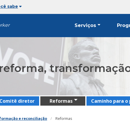
ocê sabe
arker
Serviços
Prog
reforma, transformação 
Comitê diretor
Reformas
Caminho para o 
formação e reconciliação
Reformas