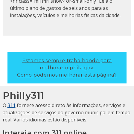
<hr class="mll mrl show-for-small-only”
Leia o
último plano de gastos de seis anos para as
instalações
, veículos e melhorias físicas da cidade.
Estamos sempre trabalhando para
melhorar o phila.gov.
Como podemos melhorar esta página?
Philly311
O
311
fornece acesso direto às informações, serviços e
atualizações de serviços do governo municipal em tempo
real. Vários idiomas estão disponíveis.
Interaja com 311 online