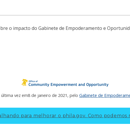
obre o impacto do Gabinete de Empoderamento e Oportunid
a última vez em
8 de janeiro de 2021
, pelo
Gabinete de Empoderame
lhando para melhorar o phila.gov.
Como podemos m