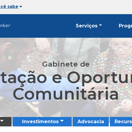
ocê sabe
arker
Serviços
Prog
Gabinete de
tação e Oport
Comunitária
Investimentos
Advocacia
Recurs