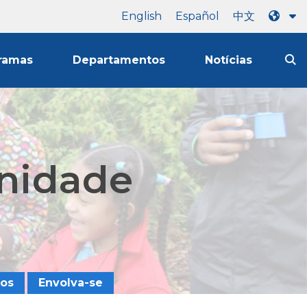
English
Español
中文
ramas
Departamentos
Notícias
unidade
os
Envolva-se