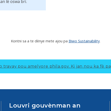
an lè oswa bri.
Kontni sa a te dènye mete ajou pa
Biwo Sustainability
.
p travay pou amelyore phila.gov.
Ki jan nou ka fè pa
Louvri gouvènman an