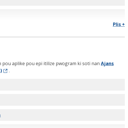
Plis +
pou aplike pou epi itilize pwogram ki soti nan
Ajans
)
.
a