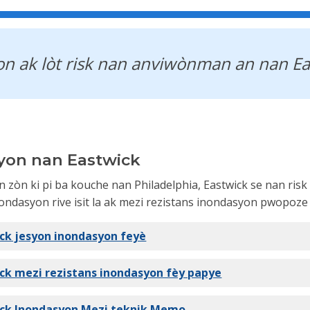
n ak lòt risk nan anviwònman an nan Ea
yon nan Eastwick
 zòn ki pi ba kouche nan Philadelphia, Eastwick se nan ris
nondasyon rive isit la ak mezi rezistans inondasyon pwopoze 
ck jesyon inondasyon feyè
ck mezi rezistans inondasyon fèy papye
ick Inondasyon Mezi teknik Memo