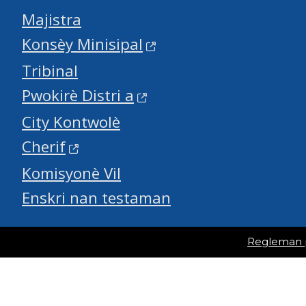
Majistra
Konsèy Minisipal
Tribinal
Pwokirè Distri a
City Kontwolè
Cherif
Komisyonè Vil
Enskri nan testaman
Regleman po