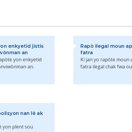
on enkyetid jistis
Rapò ilegal moun ap
iwònman an
fatra
rapòte yon enkyetid
Ki jan yo rapòte moun 
s anviwònman an.
fatra ilegal chak fwa ou 
olisyon nan lè ak
fè yon plent sou