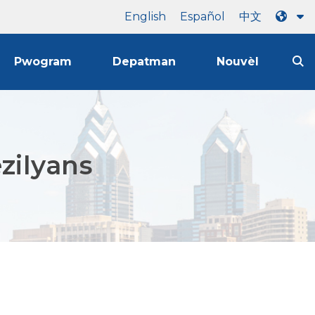
English
Español
中文
Pwogram
Depatman
Nouvèl
zilyans