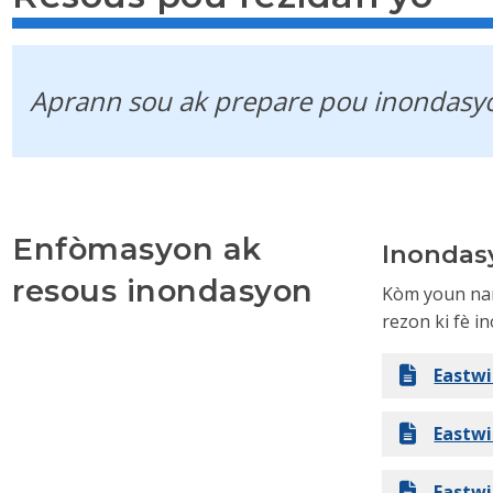
Aprann sou ak prepare pou inondasyo
Enfòmasyon ak
Inondas
resous inondasyon
Kòm youn nan
rezon ki fè i
Eastwi
Eastwi
Eastw