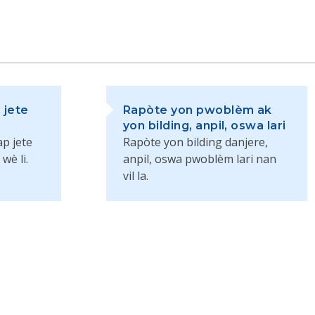
 jete
Rapòte yon pwoblèm ak
yon bilding, anpil, oswa lari
ap jete
Rapòte yon bilding danjere,
wè li.
anpil, oswa pwoblèm lari nan
vil la.