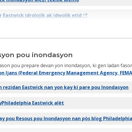
 Eastwick idrolojik ak idwolik etid
Eastwick Inondasyon Map
syon pou inondasyon
ason pou prepare devan yon inondasyon, ki gen ladan fason 
yon Ijans (Federal Emergency Management Agency, FEMA
n rezidan Eastwick nan yon kay ki pare pou Inondasyon
Philadelphia Eastwick alèt
ay pou Resous pou Inondasyon nan pòs blog Philadelphi