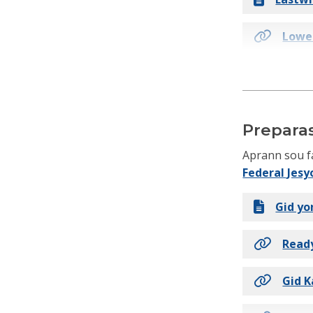
Lower
FEMA 
Prepara
Aprann sou f
Federal Jes
Gid yo
Ready
Gid K