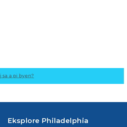
j sa a pi byen?
Eksplore Philadelphia