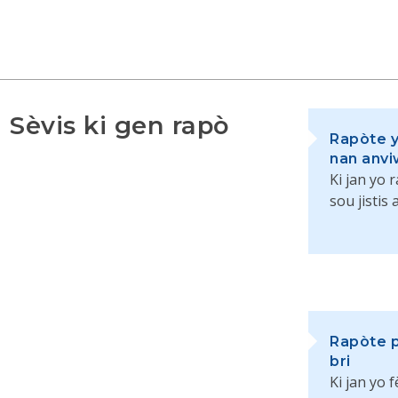
Sèvis ki gen rapò
Rapòte y
nan anv
Ki jan yo 
sou jisti
Rapòte p
bri
Ki jan yo 