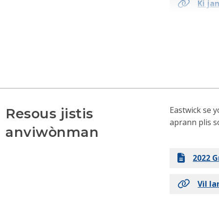
Ki ja
Pwog
Evaly
Gid E
Gid E
Eastwick se 
Resous jistis
aprann plis s
anviwònman
2022 G
Vil l