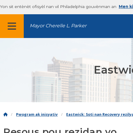
Yon sit entènèt ofisyèl nan vil Philadelphia gouvènman an
Men ki
Mayor Cherelle L. Parker
MENU
Eastwi
Pwogram ak inisyativ
Eastwick: Soti nan Recovery rezily
Resous pou rezidan yo