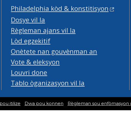
Philadelphia kòd & konstitisyon
Dosye vil la
Règleman ajans vil la
Lòd egzekitif
Onètete nan gouvènman an
Vote & eleksyon
Louvri done
Tablo òganizasyon vil la
u itilize
Dwa pou konnen
Règleman sou enfòmasyon 