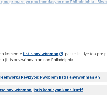
n pou prepare yo pou inondasyon nan Philadelphia - Biwo
ram Nasyonal Asirans Inondasyon FEMA a
asyon Risk FEMA a 2.0 fèy reyalite
ksplikasyon Rabè FEMA a
ksplikasyon To FEMA a
yon kominote
jistis anviwònman
paske li sitiye tou pre
ou jistis anviwònman an nan Philadelphia.
reenworks Revizyon: Pwoblèm Jistis anviwònman an
anse anviwònman jistis komisyon konsiltatif