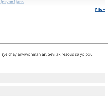
 Jesyon Ijans
Plis +
 plizyè chay anviwònman an. Sèvi ak resous sa yo pou