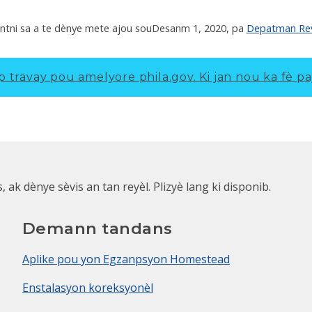
ntni sa a te dènye mete ajou sou
Desanm 1, 2020
, pa
Depatman Rev
p travay pou amelyore phila.gov.
Ki jan nou ka fè pa
k dènye sèvis an tan reyèl. Plizyè lang ki disponib.
Demann tandans
Aplike pou yon Egzanpsyon Homestead
Enstalasyon koreksyonèl