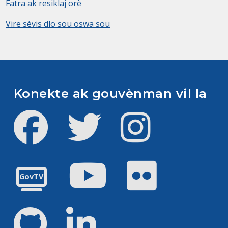
Fatra ak resiklaj orè
Vire sèvis dlo sou oswa sou
Konekte ak gouvènman vil la
Facebook
Twitter
Instagram
Youtube
Flickr
GovTV
GitHub
LinkedIn