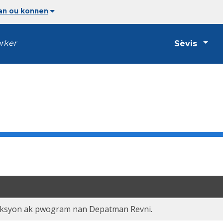
jan ou konnen
arker
Sèvis
eksyon ak pwogram nan Depatman Revni.