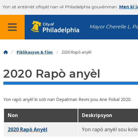
Yon sit entènèt ofisyèl nan vil Philadelphia gouvènman
Men ki 
Mayor Cherelle L. P
Piblikasyon & fòm
2020 Rapò anyèl
2020 Rapò anyèl
Yon rapò anyèl ki soti nan Depatman Revni pou Ane Fiskal 2020.
Non
Deskripsyon
2020 Rapò Anyèl
PDF
Yon rapò anyèl sou kol