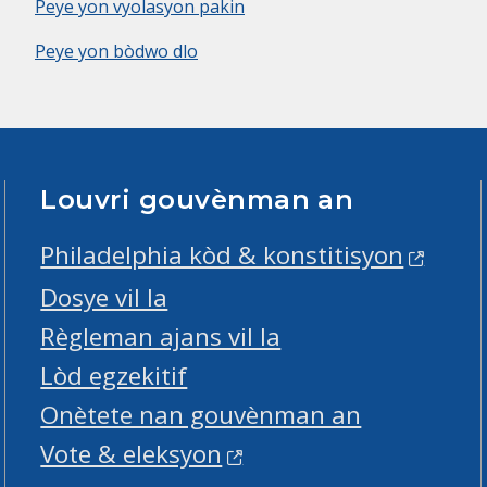
Peye yon vyolasyon pakin
Peye yon bòdwo dlo
Louvri gouvènman an
Philadelphia kòd & konstitisyon
Dosye vil la
Règleman ajans vil la
Lòd egzekitif
Onètete nan gouvènman an
Vote & eleksyon