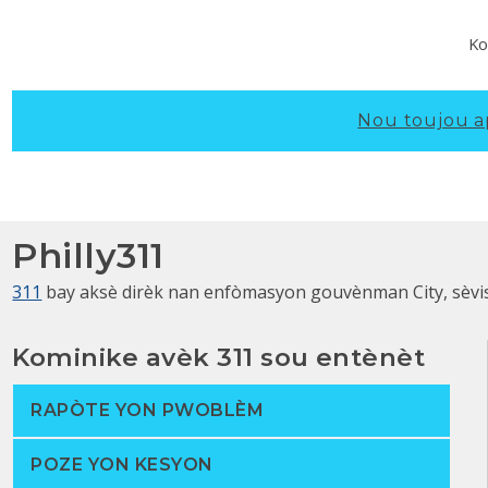
Ko
Nou toujou a
Philly311
311
bay aksè dirèk nan enfòmasyon gouvènman City, sèvis, a
Kominike avèk 311 sou entènèt
RAPÒTE YON PWOBLÈM
POZE YON KESYON