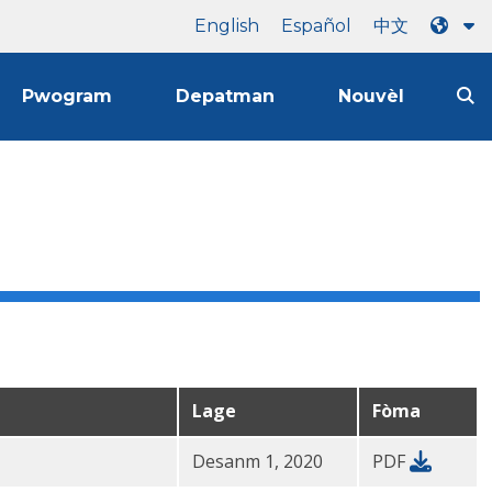
English
Español
中文
Pwogram
Depatman
Nouvèl
Lage
Fòma
Desanm 1, 2020
PDF