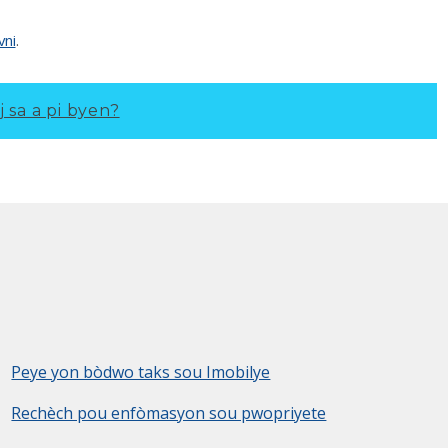
ni
.
j sa a pi byen?
Peye yon bòdwo taks sou Imobilye
Rechèch pou enfòmasyon sou pwopriyete