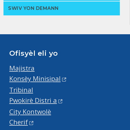
SWIV YON DEMANN
Ofisyèl eli yo
Majistra
Konsèy Minisipal
Tribinal
Pwokirè Distri a
City Kontwolè
Cherif