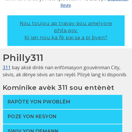
Revni
.
Nou toujou ap travay pou amelyore
phila.gov.
Ki jan nou ka fè paj sa a pi byen?
Philly311
311
bay aksè dirèk nan enfòmasyon gouvènman City,
sèvis, ak dènye sèvis an tan reyèl. Plizyè lang ki disponib.
Kominike avèk 311 sou entènèt
RAPÒTE YON PWOBLÈM
POZE YON KESYON
SWIV YON DEMANN