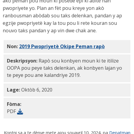
akò pèman pou moun ki posede epi ki abite nan
pwopriyete yo. Plan an fèt pou kreye yon akò
ranbousman abòdab sou taks delenkan, pandan y ap
egzije pwopriyetè kay la tou pou li rete kouran sou
nouvo taks pandan y ap vin dwe chak ane.
Non:
2019 Pwopriyetè Okipe Peman rapò
PDF
Deskripsyon:
Rapò sou konbyen moun ki te itilize
OOPA pou peye taks delenkan, ak konbyen lajan yo
te peye pou ane kalandriye 2019.
Lage:
Oktòb 6, 2020
Fòma:
PDF
Kontni sa a te dènye mete ajou sou
avril 10, 2024
, pa
Depatman