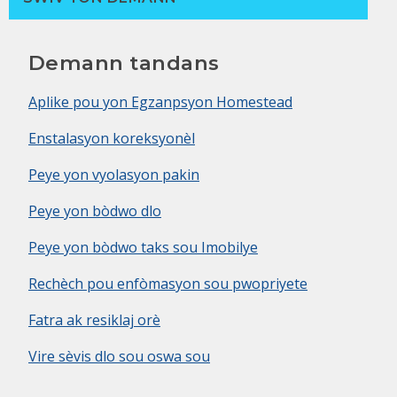
Demann tandans
Aplike pou yon Egzanpsyon Homestead
Enstalasyon koreksyonèl
Peye yon vyolasyon pakin
Peye yon bòdwo dlo
Peye yon bòdwo taks sou Imobilye
Rechèch pou enfòmasyon sou pwopriyete
Fatra ak resiklaj orè
Vire sèvis dlo sou oswa sou