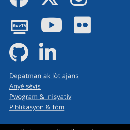
Youtube
Flickr
GovTV
GitHub
LinkedIn
Depatman ak lòt ajans
Anyè sèvis
Pwogram & inisyativ
Piblikasyon & fòm