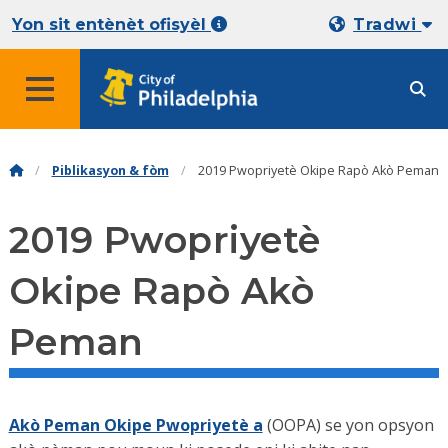
Yon sit entènèt ofisyèl
Tradwi
Piblikasyon & fòm
2019 Pwopriyetè Okipe Rapò Akò Peman
2019 Pwopriyetè
Okipe Rapò Akò
Peman
Akò Peman Okipe Pwopriyetè a
(OOPA) se yon opsyon